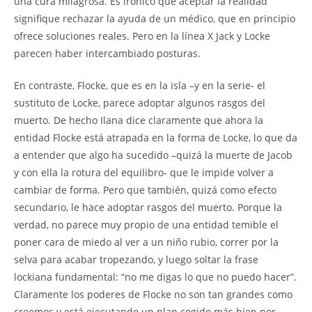
una cura milagrosa. Es irónico que aceptar la realidad
signifique rechazar la ayuda de un médico, que en principio
ofrece soluciones reales. Pero en la línea X Jack y Locke
parecen haber intercambiado posturas.
En contraste, Flocke, que es en la isla –y en la serie- el
sustituto de Locke, parece adoptar algunos rasgos del
muerto. De hecho Ilana dice claramente que ahora la
entidad Flocke está atrapada en la forma de Locke, lo que da
a entender que algo ha sucedido –quizá la muerte de Jacob
y con ella la rotura del equilibro- que le impide volver a
cambiar de forma. Pero que también, quizá como efecto
secundario, le hace adoptar rasgos del muerto. Porque la
verdad, no parece muy propio de una entidad temible el
poner cara de miedo al ver a un niño rubio, correr por la
selva para acabar tropezando, y luego soltar la frase
lockiana fundamental: “no me digas lo que no puedo hacer”.
Claramente los poderes de Flocke no son tan grandes como
creemos y está ejecutando un plan cogido más bien por