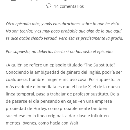
de
de
Comentarios
14 comentarios
la
la
de
entrada:
entrada:
la
Otro episodio más, y más elucubraciones sobre lo que he visto.
entrada:
No son teorías, y es muy poco probable que algo de lo que aquí
se dice acabe siendo verdad. Pero ésa es precisamente la gracia.
Por supuesto, no deberías leerlo si no has visto el episodio.
¿
A quién se refiere un episodio titulado “The Substitute?
Conociendo la ambigüedad de género del inglés, podría ser
cualquiera: hombre, mujer e incluso cosa. Por supuesto, la
más evidente e inmediata es que el Locke X, el de la nueva
línea temporal, pasa a trabajar de profesor sustituto. Deja
de pasarse el día pensando en cajas –en una empresa
propiedad de Hurley, como probablemente también
sucediese en la línea original- a dar clase e influir en
mentes jóvenes, como hacía con Walt.