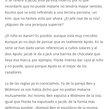
si se refiere a Jacob, éste ya está muerto, por lo que
recordarle que no puede matarle no tendría mayor sentido.
Asumo que se está refiriendo a una tercera persona –un
him- que no hemos visto por ahora. ¿El jefe real de la isla?
¿Alguien de una jerarquía superior?
¿El niño es Aaron? Es posible, aunque está muy crecidito.
Aunque yo no dejo de pensar que es realmente Apolo. En la
serie se han dado varias referencias a cultos solares y al
dios Apolo. Jacob le da a Jack una barrita de chocolate que
lleva esa marca, por ejemplo. Flocke intenta dar caza al niño
y no puede, quizá porque Apolo es el mejor de los
cazadores.
Lo de las reglas ya lo conocíamos. Ya de la pareja Ben y
Widmore se nos había dicho que no podían matarse
mutuamente. Así mismo, Ben expulsó a Widmore de la isla,
igual que Flocke ha expulsado a Jacob, de la forma más
definitiva posible. ¿Rompió Ben el equilibrio de la misma