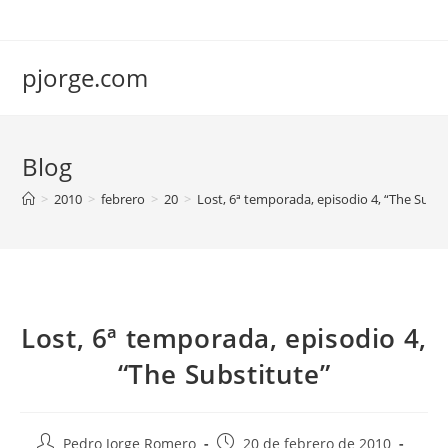
Saltar
al
contenido
pjorge.com
Blog
>
2010
>
febrero
>
20
>
Lost, 6ª temporada, episodio 4, “The Subst
Lost, 6ª temporada, episodio 4,
“The Substitute”
Autor
Publicación
Pedro Jorge Romero
20 de febrero de 2010