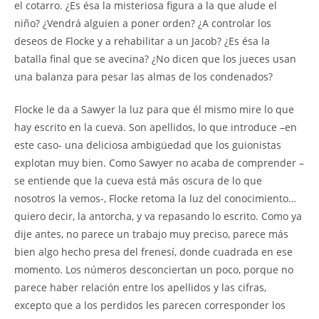
el cotarro. ¿Es ésa la misteriosa figura a la que alude el
niño? ¿Vendrá alguien a poner orden? ¿A controlar los
deseos de Flocke y a rehabilitar a un Jacob? ¿Es ésa la
batalla final que se avecina? ¿No dicen que los jueces usan
una balanza para pesar las almas de los condenados?
Flocke le da a Sawyer la luz para que él mismo mire lo que
hay escrito en la cueva. Son apellidos, lo que introduce –en
este caso- una deliciosa ambigüedad que los guionistas
explotan muy bien. Como Sawyer no acaba de comprender –
se entiende que la cueva está más oscura de lo que
nosotros la vemos-, Flocke retoma la luz del conocimiento…
quiero decir, la antorcha, y va repasando lo escrito. Como ya
dije antes, no parece un trabajo muy preciso, parece más
bien algo hecho presa del frenesí, donde cuadrada en ese
momento. Los números desconciertan un poco, porque no
parece haber relación entre los apellidos y las cifras,
excepto que a los perdidos les parecen corresponder los