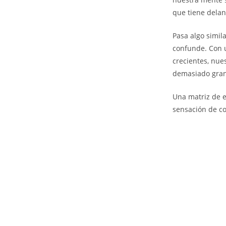
que tiene dela
Pasa algo simil
confunde. Con u
crecientes, nues
demasiado grand
Una matriz de e
sensación de co