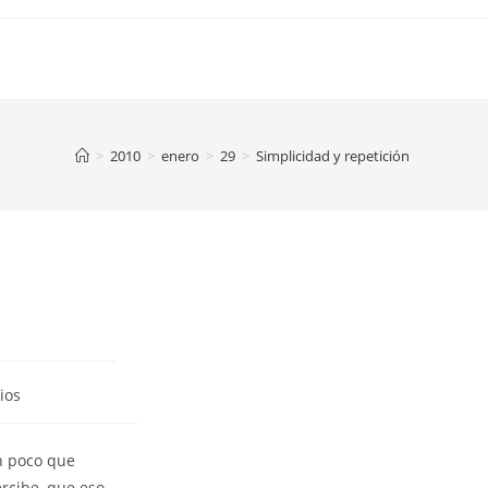
>
2010
>
enero
>
29
>
Simplicidad y repetición
ios
n poco que
rcibe, que eso