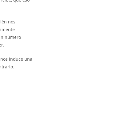
bién nos
vamente
a un número
r.
, nos induce una
trario.