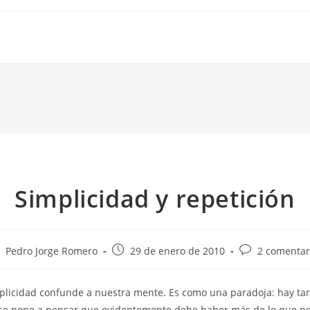
Simplicidad y repetición
tor
Publicación
Comentarios
Pedro Jorge Romero
29 de enero de 2010
2 comentar
de
de
la
la
mplicidad confunde a nuestra mente. Es como una paradoja: hay ta
trada:
entrada:
entrada:
se pone a pensar que evidentemente debe haber más de lo que pe