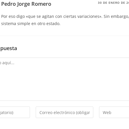
Pedro Jorge Romero
30 DE ENERO DE 2
Por eso digo «que se agitan con ciertas variaciones». Sin embargo
sistema simple en otro estado.
spuesta
Introduce
Introduce
tu
la
dirección
URL