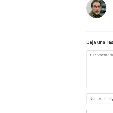
Deja una re
Comentario
Introduce
tu
nombre