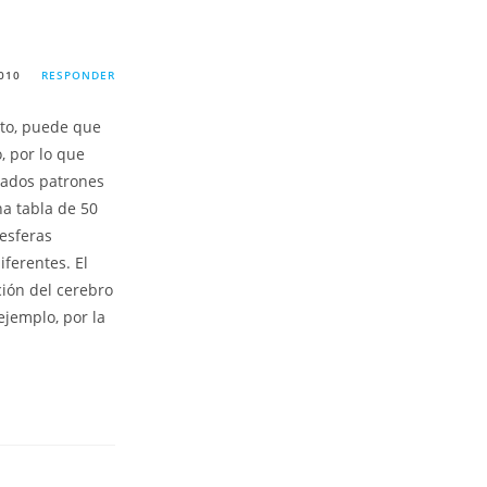
010
RESPONDER
to, puede que
, por lo que
iados patrones
na tabla de 50
 esferas
iferentes. El
ión del cerebro
ejemplo, por la