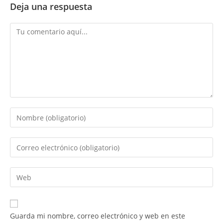
Deja una respuesta
Comentario
Introduce
tu
nombre
Introduce
o
tu
nombre
dirección
Introduce
de
de
la
usuario
correo
URL
para
electrónico
de
comentar
Guarda mi nombre, correo electrónico y web en este
para
tu