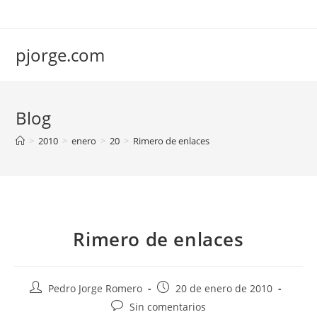
Saltar
al
contenido
pjorge.com
Blog
>
2010
>
enero
>
20
>
Rimero de enlaces
Rimero de enlaces
Autor
Publicación
Pedro Jorge Romero
20 de enero de 2010
de
de
Comentarios
Sin comentarios