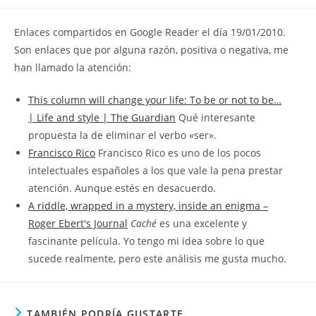
la
la
de
entrada:
entrada:
la
Enlaces compartidos en Google Reader el día 19/01/2010.
entrada:
Son enlaces que por alguna razón, positiva o negativa, me
han llamado la atención:
This column will change your life: To be or not to be…
| Life and style | The Guardian
Qué interesante
propuesta la de eliminar el verbo «ser».
Francisco Rico
Francisco Rico es uno de los pocos
intelectuales españoles a los que vale la pena prestar
atención. Aunque estés en desacuerdo.
A riddle, wrapped in a mystery, inside an enigma –
Roger Ebert's Journal
Caché
es una excelente y
fascinante película. Yo tengo mi idea sobre lo que
sucede realmente, pero este análisis me gusta mucho.
TAMBIÉN PODRÍA GUSTARTE