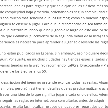
arecen ideales para regalar y que se alejan de los clásicos más so
 de complejidad baja y medida, ordenándolos según complejidad cr
s son mucho más sencillos que los últimos; como en muchos aspect
 alguien te enseñe a jugar. Para que la recomendación sea también
os que disfruto mucho y que he jugado a lo largo de este año. Si d
diría que
Dominion
(el comienzo de la segunda mitad de la lista) es y
periencia es necesaria para aprender a jugar sólo leyendo las regl
uno, están publicados en España. Sin embargo, eso no quiere deci
eguir. Por suerte, en muchas ciudades hay tiendas especializadas 
varias tiendas en la web. Yo recomiendo:
LaPCra
,
Dracotienda
y
Pl
de entre los 8 euros a los 50.
a descripción del juego no pretende explicar todas las reglas. Algu
simples, pero aún así tienen detalles que es preciso matizar o acl
frecer una idea de lo que significa jugar a cada uno de ellos. Ad
onseguir las reglas en internet, para consultarlas antes de adquirir 
odavía, resulta fácil localizar grupos de jugadores repartidos por t