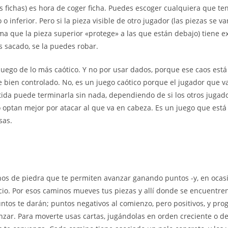
 fichas) es hora de coger ficha. Puedes escoger cualquiera que t
o inferior. Pero si la pieza visible de otro jugador (las piezas se v
ma que la pieza superior «protege» a las que están debajo) tiene 
 sacado, se la puedes robar.
juego de lo más caótico. Y no por usar dados, porque ese caos está
bien controlado. No, es un juego caótico porque el jugador que v
tida puede terminarla sin nada, dependiendo de si los otros jugado
 o optan mejor por atacar al que va en cabeza. Es un juego que est
sas.
os de piedra que te permiten avanzar ganando puntos -y, en ocas
cio. Por esos caminos mueves tus piezas y allí donde se encuentren 
untos te darán; puntos negativos al comienzo, pero positivos, y pr
nzar. Para moverte usas cartas, jugándolas en orden creciente o de