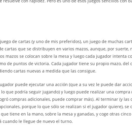
se resuelve con rapidez. Pero es uno de esos juegos sencillos con 
juego de cartas (y uno de mis preferidos), un juego de muchas cart
de cartas que se distribuyen en varios mazos, aunque, por suerte, 
 Los mazos se colocan sobre la mesa y luego cada jugador intenta 
mo de puntos de victoria. Cada jugador tiene su propio mazo, del 
diendo cartas nuevas a medida que las consigue.
 jugador puede ejecutar una acción (que a su vez le puede dar acci
r lo que podría seguir jugando) y luego puede realizar una compra (
logró compras adicionales, puede comprar más). Al terminar (y las 
pcionales, porque lo que sólo se realizan si el jugador quiere), se
s que tiene en la mano, sobre la mesa y ganadas, y coge otras cinco
 cuando le llegue de nuevo el turno.