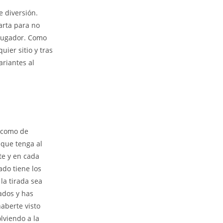
 diversión.
arta para no
 jugador. Como
ier sitio y tras
ariantes al
s como de
 que tenga al
te y en cada
ado tiene los
la tirada sea
ados y has
aberte visto
lviendo a la