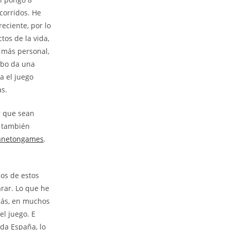
corridos. He
eciente, por lo
os de la vida,
 más personal,
ebo da una
a el juego
as.
r que sean
y también
anetongames
.
nos de estos
arar. Lo que he
emás, en muchos
el juego. E
oda España, lo