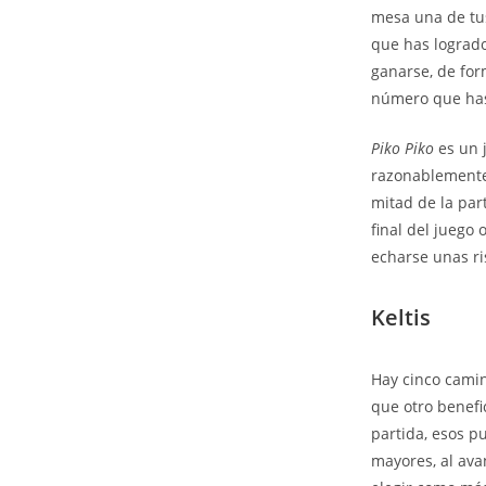
mesa una de tus
que has logrado 
ganarse, de for
número que has
Piko Piko
es un 
razonablemente 
mitad de la par
final del juego
echarse unas ri
Keltis
Hay cinco camin
que otro benefi
partida, esos p
mayores, al ava