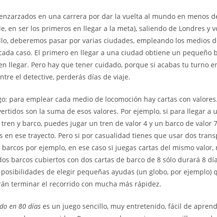
enzarzados en una carrera por dar la vuelta al mundo en menos de 
e, en ser los primeros en llegar a la meta), saliendo de Londres y 
llo, deberemos pasar por varias ciudades, empleando los medios 
cada caso. El primero en llegar a una ciudad obtiene un pequeño be
en llegar. Pero hay que tener cuidado, porque si acabas tu turno 
tre el detective, perderás días de viaje.
ego: para emplear cada medio de locomoción hay cartas con valores.
vertidos son la suma de esos valores. Por ejemplo, si para llegar a
 tren y barco, puedes jugar un tren de valor 4 y un barco de valor 
as en ese trayecto. Pero si por casualidad tienes que usar dos trans
 barcos por ejemplo, en ese caso si juegas cartas del mismo valor,
dos barcos cubiertos con dos cartas de barco de 8 sólo durará 8 día
y posibilidades de elegir pequeñas ayudas (un globo, por ejemplo) 
rán terminar el recorrido con mucha más rápidez.
do en 80 días
es un juego sencillo, muy entretenido, fácil de aprend