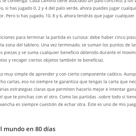
 te convenga. Cada camino tiene asociado un palo concreto, y los 
o, si has jugado 0, 2 y 4 del palo verde, ahora puedes jugar cualqu
or. Pero si has jugado, 10, 8 y 6, ahora tendrás que jugar cualquier 
iciones para terminar la partida es curiosa: debe haber cinco piez
rta zona del tablero. Una vez terminado, se suman los puntos de las
s piezas y se suma cualquier beneficio obtenido durante el movim
tos y recoger ciertos objetos también te beneficia).
o muy simple de aprender y con cierto componente caótico. Aunq
o cartas, eso no siempre te garantiza que tengas la carta que nec
rias estrategias claras que permiten hacerlo mejor e intentar gana
el que te pinchas con el otro. Como las partidas -sobre todo si tien
revancha es siempre cuestión de echar otra. Éste es uno de mis jue
al mundo en 80 días