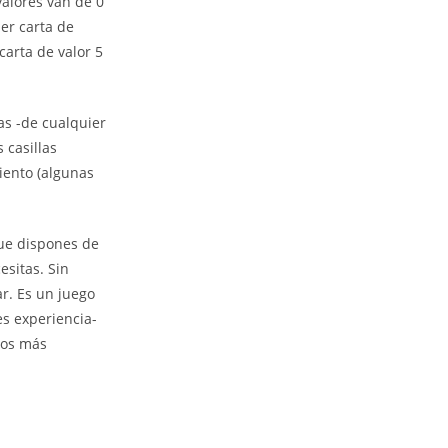
valores van de 0
ier carta de
carta de valor 5
as -de cualquier
 casillas
iento (algunas
ue dispones de
esitas. Sin
r. Es un juego
es experiencia-
gos más