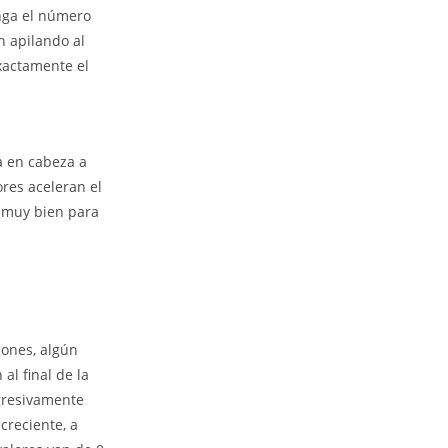
enga el número
an apilando al
exactamente el
a en cabeza a
res aceleran el
á muy bien para
iones, algún
al final de la
ogresivamente
creciente, a