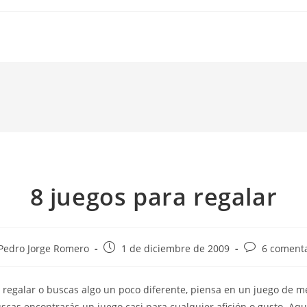
8 juegos para regalar
r
Publicación
Comentarios
Pedro Jorge Romero
1 de diciembre de 2009
6 comenta
de
de
la
la
 regalar o buscas algo un poco diferente, piensa en un juego de m
ada:
entrada:
entrada:
buscas encontrarás un juego casi para cualquier afición o gusto. Aq