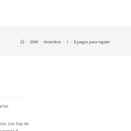
>
2009
>
diciembre
>
1
>
8 juegos para regalar
rios
esa. Los hay de
uí pongo 8