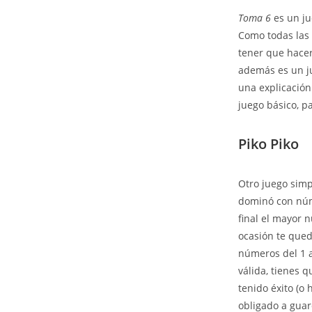
Toma 6
es un ju
Como todas las 
tener que hacer
además es un ju
una explicación
juego básico, p
Piko Piko
Otro juego simp
dominó con núme
final el mayor 
ocasión te qued
números del 1 a
válida, tienes 
tenido éxito (o
obligado a guar