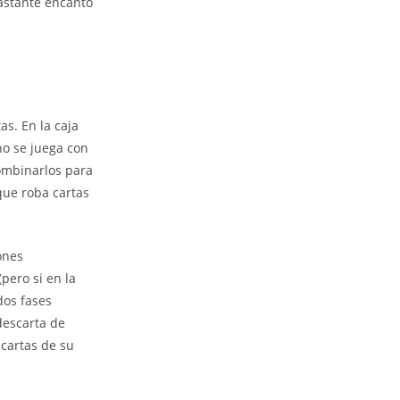
bastante encanto
as. En la caja
no se juega con
combinarlos para
que roba cartas
ones
pero si en la
dos fases
 descarta de
 cartas de su