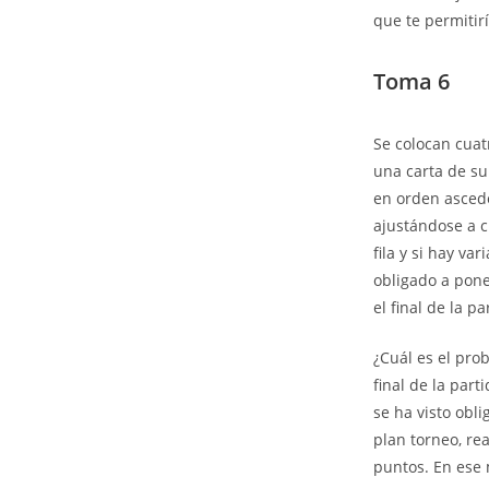
que te permitir
Toma 6
Se colocan cuatr
una carta de su
en orden ascede
ajustándose a ci
fila y si hay va
obligado a pone
el final de la p
¿Cuál es el pro
final de la par
se ha visto obl
plan torneo, re
puntos. En ese