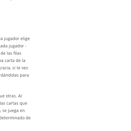
da jugador elige
ada jugador -
e las filas
ma carta de la
racia, si te ves
ardándolas para
e otras. Al
las cartas que
, se juega en
 determinado de