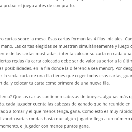
ía probar el juego antes de comprarlo.
o cartas sobre la mesa. Esas cartas forman las 4 filas iniciales. Ca
 mano. Las cartas elegidas se muestran simultáneamente y luego c
nte de las cartas mostradas- intenta colocar su carta en cada una d
ertas reglas (la carta colocada debe ser de valor superior a la últi
rias posibilidades, en la fila donde la diferencia sea menor). Por desg
r la sexta carta de una fila tienes que coger todas esas cartas, gu
artida, y colocar tu carta como primera de una nueva fila.
blema? Que las cartas contienen cabezas de bueyes, algunas más qu
tida, cada jugador cuenta las cabezas de ganado que ha reunido en 
igado a tomar y el que menos tenga, gana. Como esto es muy rápido
alizando varias rondas hasta que algún jugador llega a un número
 momento, el jugador con menos puntos gana.