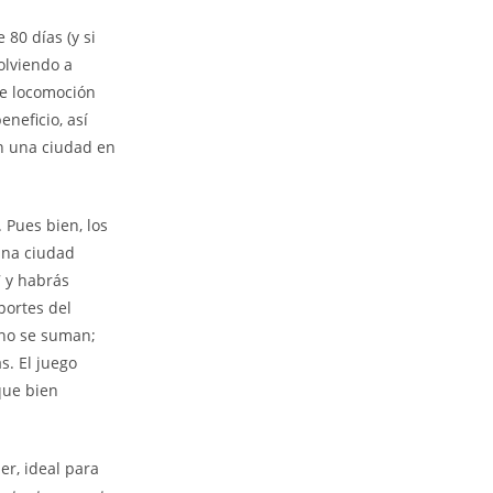
80 días (y si
volviendo a
de locomoción
neficio, así
en una ciudad en
 Pues bien, los
 una ciudad
7 y habrás
portes del
 no se suman;
s. El juego
que bien
er, ideal para