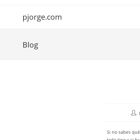
Saltar
al
pjorge.com
contenido
Blog
Auto
de
la
S
i no sabes qué
entr
todo tipo y si 