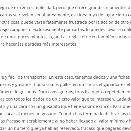
ego de extrema simplicidad, pero que ofrece grandes momentos de
cartas se revelan simultáneamente, esa idea tuya de jugar cierta c
 otra cosa puede verse fatalmente frustrada por la acción de otro
ego compuesto exclusivamente por cartas, lo puedes llevar a cualqu
 de unos pocos minutos, jugar. Las reglas ofrecen también varias v
ara hacer las partidas más interesantes.
le y fácil de transportar. En este caso, tenemos dados y una ficha
ros y gusanos. Como somos pollos en un corral, el ganador es el
número de gusanos. Para conseguirlos, tiras los dados repetidamen
as con todos los dados de un cierto valor que te interesen. Cada d
l 5 y una cara con un gusanito (que tiene valor de cinco). Para que 
que sacar al menos un gusano. Cuando has terminado de tirar los d
 has fracaso miserablemente al no haber llegado al valor mínimo y h
dar un número que ya habías reservado, fracaso que pagarás devo