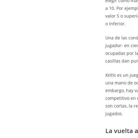
elegir como más
a 10. Por ejempl
valor 5 o superi
o inferior.
Una de las cond
jugador- en cie
ocupadas por la
casillas dan pun
Keltis
es un jueg
una mano de och
embargo, hay va
competitivo en 
son cortas, la 
jugados.
La vuelta 