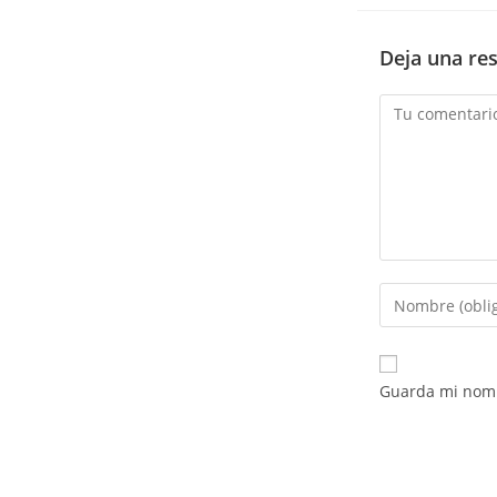
Deja una re
Comentario
Introduce
tu
nombre
o
Guarda mi nomb
nombre
de
usuario
para