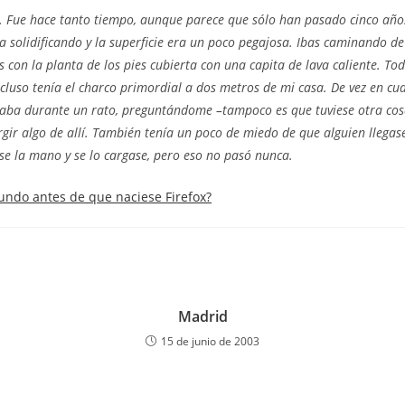
la
la
lí. Fue hace tanto tiempo, aunque parece que sólo han pasado cinco año
da:
entrada:
entrada:
a solidificando y la superficie era un poco pegajosa. Ibas caminando de
s con la planta de los pies cubierta con una capita de lava caliente. T
cluso tenía el charco primordial a dos metros de mi casa. De vez en c
iraba durante un rato, preguntándome –tampoco es que tuviese otra cos
gir algo de allí. También tenía un poco de miedo de que alguien llegas
e la mano y se lo cargase, pero eso no pasó nunca.
undo antes de que naciese Firefox?
Madrid
15 de junio de 2003