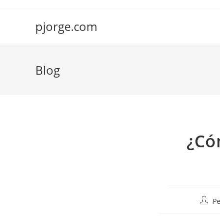
Saltar
al
pjorge.com
contenido
Blog
¿Có
Autor
Pe
de