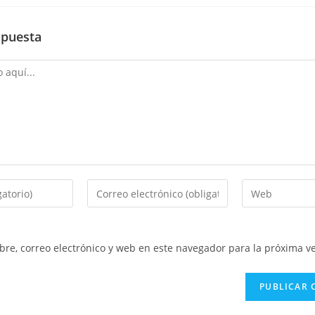
spuesta
Introduce
Introduce
tu
la
dirección
URL
de
de
re, correo electrónico y web en este navegador para la próxima v
correo
tu
electrónico
web
para
(opcional)
comentar