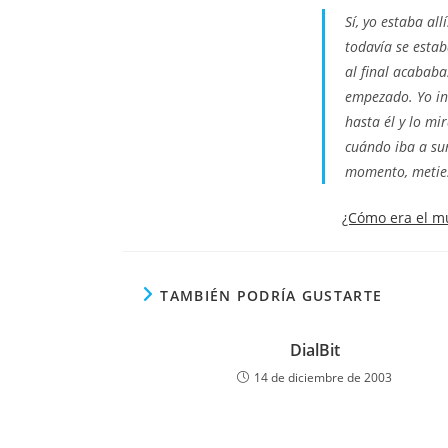
la
S
í, yo estaba al
entra
todavía se estab
al final acababa
empezado. Yo in
hasta él y lo m
cuándo iba a sur
momento, meties
¿Cómo era el m
TAMBIÉN PODRÍA GUSTARTE
DialBit
14 de diciembre de 2003