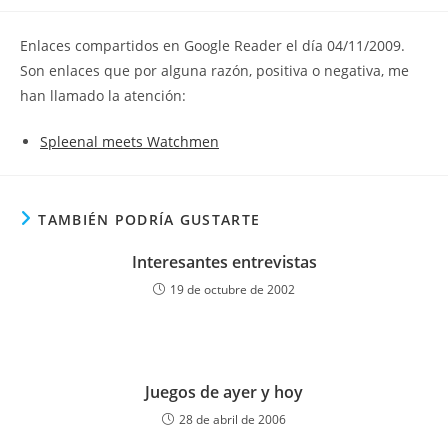
la
la
de
entrada:
entrada:
la
Enlaces compartidos en Google Reader el día 04/11/2009.
entrada:
Son enlaces que por alguna razón, positiva o negativa, me
han llamado la atención:
Spleenal meets Watchmen
TAMBIÉN PODRÍA GUSTARTE
Interesantes entrevistas
19 de octubre de 2002
Juegos de ayer y hoy
28 de abril de 2006