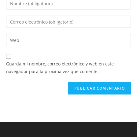
Introduce
tu
nombre
Introduce
o
tu
nombre
dirección
Introduce
de
de
la
usuario
correo
URL
para
electrónico
de
comentar
Guarda mi nombre, correo electrónico y web en este
para
tu
navegador para la próxima vez que comente.
comentar
web
(opcional)