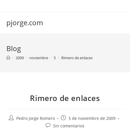
Saltar
al
contenido
pjorge.com
Blog
>
2009
>
noviembre
>
5
>
Rimero de enlaces
Rimero de enlaces
Autor
Publicación
Pedro Jorge Romero
5 de noviembre de 2009
de
de
Comentarios
Sin comentarios