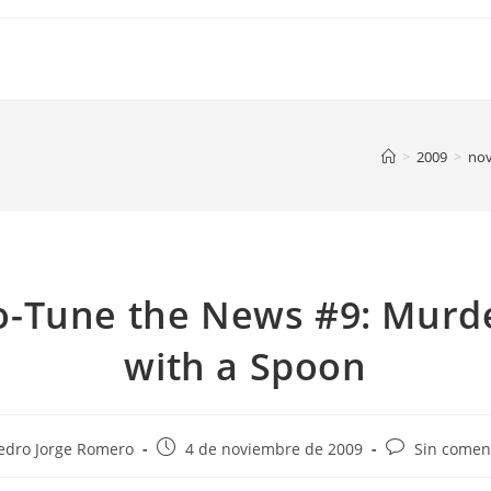
>
2009
>
no
o-Tune the News #9: Murd
with a Spoon
Publicación
Comentarios
edro Jorge Romero
4 de noviembre de 2009
Sin comen
de
de