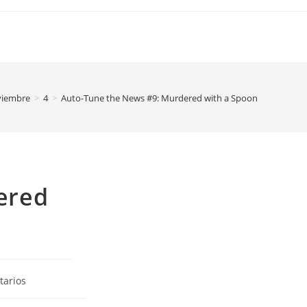
viembre
>
4
>
Auto-Tune the News #9: Murdered with a Spoon
ered
tarios