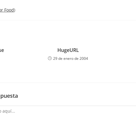
or Food
)
se
HugeURL
29 de enero de 2004
spuesta