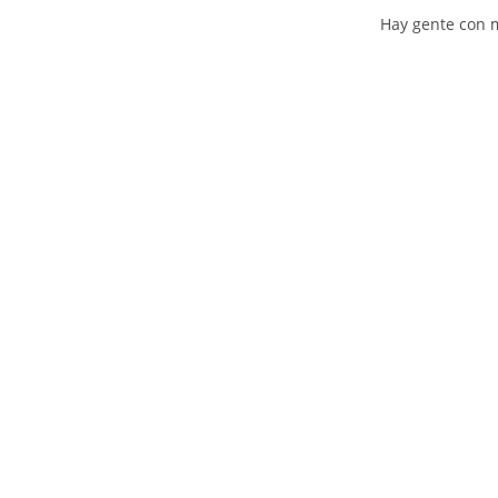
la
Hay gente con 
entra