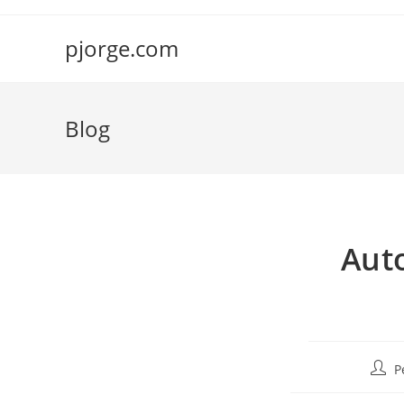
Saltar
al
pjorge.com
contenido
Blog
Aut
Autor
P
de