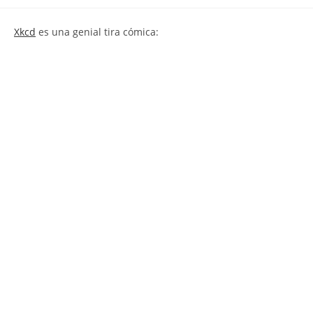
la
la
de
entrada:
entrada:
la
Xkcd
es una genial tira cómica:
entrada: