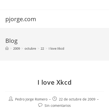
Saltar
al
contenido
pjorge.com
Blog
>
2009
>
octubre
>
22
>
I love Xkcd
I love Xkcd
Autor
Publicación
Pedro Jorge Romero
22 de octubre de 2009
de
de
Comentarios
Sin comentarios