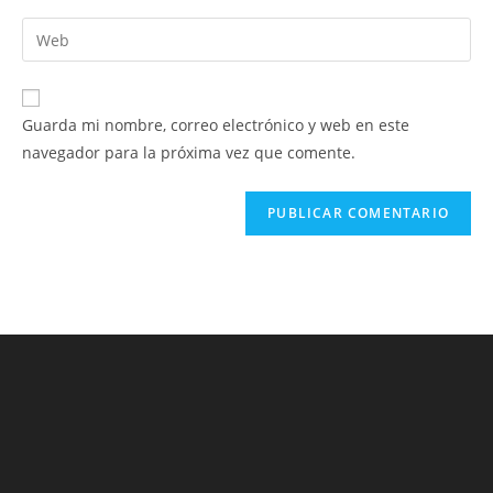
nombre
dirección
Introduce
de
de
la
usuario
correo
URL
para
electrónico
de
comentar
Guarda mi nombre, correo electrónico y web en este
para
tu
navegador para la próxima vez que comente.
comentar
web
(opcional)