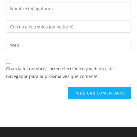
Introduce
tu
nombre
Introduce
o
tu
nombre
dirección
Introduce
de
de
la
usuario
correo
URL
para
electrónico
de
comentar
Guarda mi nombre, correo electrónico y web en este
para
tu
navegador para la próxima vez que comente.
comentar
web
(opcional)