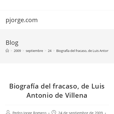
Saltar
al
contenido
pjorge.com
Blog
>
2009
>
septiembre
>
24
>
Biografía del fracaso, de Luis Antonio 
Biografía del fracaso, de Luis
Antonio de Villena
Autor
Publicación
Pedro Jorge Romero
24 de septiembre de 2009