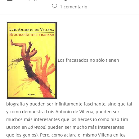
de
de
Comentarios
1 comentario
la
la
de
entrada:
entrada:
la
entrada:
L
os fracasados no sólo tienen
biografía y pueden ser infinitamente fascinante, sino que tal
y como demuestra Luis Antonio de Villena, pueden ser
muchos más interesantes que los héroes (o como hizo Tim
Burton en
Ed Wood
, pueden ser mucho más interesantes
que los genios). Pero, como aclara el mismo Villena en los