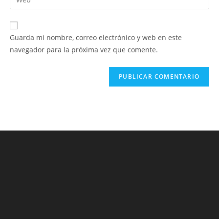
de
la
usuario
correo
URL
para
electrónico
de
comentar
Guarda mi nombre, correo electrónico y web en este
para
tu
navegador para la próxima vez que comente.
comentar
web
(opcional)