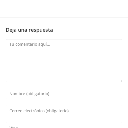
Deja una respuesta
Comentario
Introduce
tu
nombre
Introduce
o
tu
nombre
dirección
Introduce
de