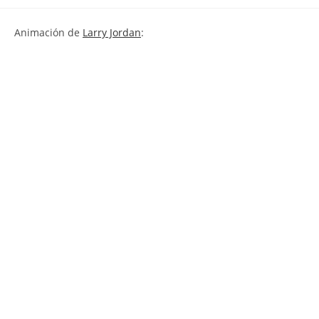
la
la
de
entrada:
entrada:
la
Animación de
Larry Jordan
:
entrada: