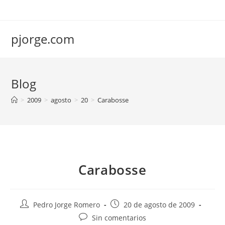
Saltar
al
contenido
pjorge.com
Blog
>
2009
>
agosto
>
20
>
Carabosse
Carabosse
Autor
Publicación
Pedro Jorge Romero
20 de agosto de 2009
de
de
Comentarios
Sin comentarios