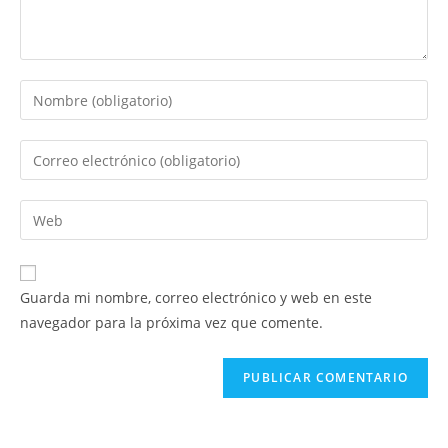
Introduce
tu
nombre
Introduce
o
tu
nombre
dirección
Introduce
de
de
la
usuario
correo
URL
para
electrónico
de
comentar
Guarda mi nombre, correo electrónico y web en este
para
tu
navegador para la próxima vez que comente.
comentar
web
(opcional)