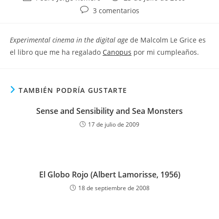
de
de
Comentarios
3 comentarios
la
la
de
entrada:
entrada:
la
Experimental cinema in the digital age
de Malcolm Le Grice es
entrada:
el libro que me ha regalado
Canopus
por mi cumpleaños.
TAMBIÉN PODRÍA GUSTARTE
Sense and Sensibility and Sea Monsters
17 de julio de 2009
El Globo Rojo (Albert Lamorisse, 1956)
18 de septiembre de 2008