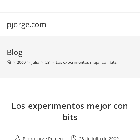
Saltar
al
contenido
pjorge.com
Blog
>
2009
>
julio
>
23
>
Los experimentos mejor con bits
Los experimentos mejor con
bits
Autor
Publicación
Pedro Jorge Romero
23 de julio de 2009