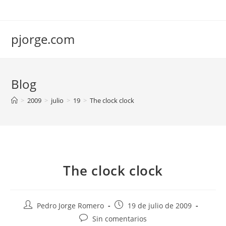
Saltar
al
contenido
pjorge.com
Blog
>
2009
>
julio
>
19
>
The clock clock
The clock clock
Autor
Publicación
Pedro Jorge Romero
19 de julio de 2009
de
de
Comentarios
Sin comentarios