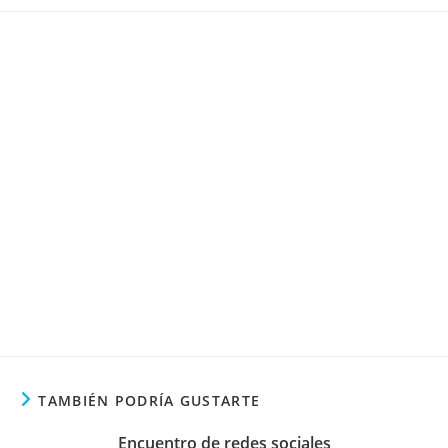
la
la
de
entrada:
entrada:
la
entrada:
TAMBIÉN PODRÍA GUSTARTE
Encuentro de redes sociales