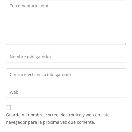
Comentario
Introduce
tu
nombre
Introduce
o
tu
nombre
dirección
Introduce
de
de
la
usuario
correo
URL
para
electrónico
de
comentar
Guarda mi nombre, correo electrónico y web en este
para
tu
navegador para la próxima vez que comente.
comentar
web