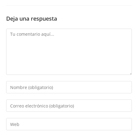
Deja una respuesta
Comentario
Introduce
tu
nombre
Introduce
o
tu
nombre
dirección
Introduce
de
de
la
usuario
correo
URL