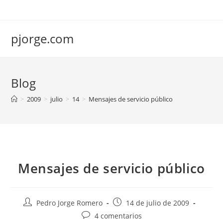
Saltar
al
contenido
pjorge.com
Blog
>
2009
>
julio
>
14
>
Mensajes de servicio público
Mensajes de servicio público
Autor
Publicación
Pedro Jorge Romero
14 de julio de 2009
de
de
Comentarios
4 comentarios