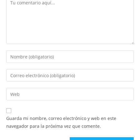
Comentario
Introduce
tu
nombre
Introduce
o
tu
nombre
dirección
Introduce
de
de
la
usuario
correo
URL
para
electrónico
de
comentar
Guarda mi nombre, correo electrónico y web en este
para
tu
navegador para la próxima vez que comente.
comentar
web
(opcional)