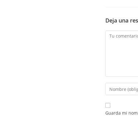
Deja una re
Comentario
Introduce
tu
nombre
o
Guarda mi nomb
nombre
de
usuario