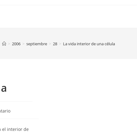
>
2006
>
septiembre
>
28
>
La vida interior de una célula
la
s
tario
 el interior de