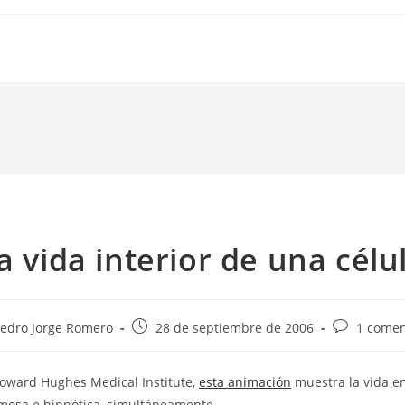
a vida interior de una célu
r
Publicación
Comentario
edro Jorge Romero
28 de septiembre de 2006
1 comen
de
de
la
la
Howard Hughes Medical Institute,
esta animación
muestra la vida en
ada:
entrada:
entrada:
mosa e hipnótica, simultáneamente.