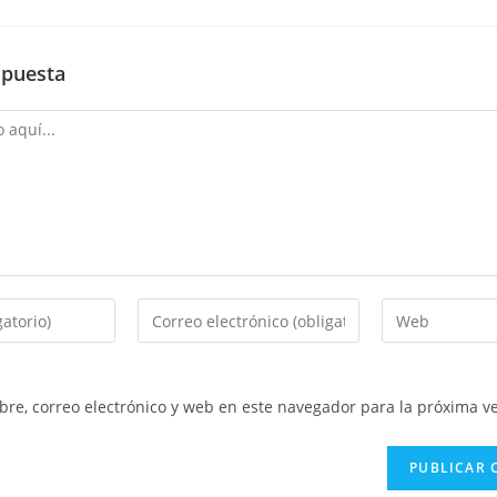
spuesta
Introduce
Introduce
tu
la
dirección
URL
de
de
re, correo electrónico y web en este navegador para la próxima v
correo
tu
electrónico
web
para
(opcional)