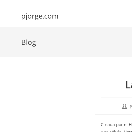
Saltar
al
pjorge.com
contenido
Blog
L
Auto
P
de
la
Creada por el 
entr
una célula. Her