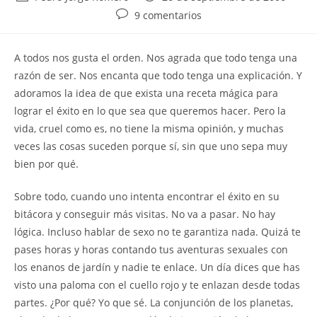
de
de
Comentarios
9 comentarios
la
la
de
entrada:
entrada:
la
A todos nos gusta el orden. Nos agrada que todo tenga una
entrada:
razón de ser. Nos encanta que todo tenga una explicación. Y
adoramos la idea de que exista una receta mágica para
lograr el éxito en lo que sea que queremos hacer. Pero la
vida, cruel como es, no tiene la misma opinión, y muchas
veces las cosas suceden porque sí, sin que uno sepa muy
bien por qué.
Sobre todo, cuando uno intenta encontrar el éxito en su
bitácora y conseguir más visitas. No va a pasar. No hay
lógica. Incluso hablar de sexo no te garantiza nada. Quizá te
pases horas y horas contando tus aventuras sexuales con
los enanos de jardín y nadie te enlace. Un día dices que has
visto una paloma con el cuello rojo y te enlazan desde todas
partes. ¿Por qué? Yo que sé. La conjunción de los planetas,