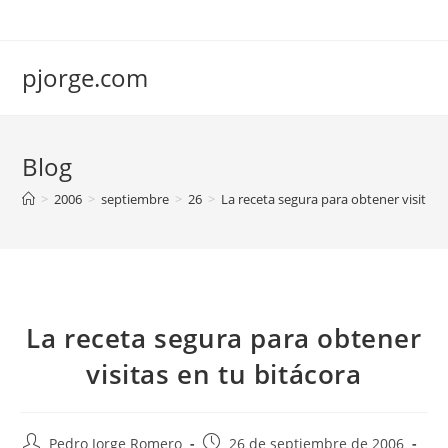
Saltar
al
contenido
pjorge.com
Blog
>
2006
>
septiembre
>
26
>
La receta segura para obtener visitas 
La receta segura para obtener
visitas en tu bitácora
Autor
Publicación
Pedro Jorge Romero
26 de septiembre de 2006