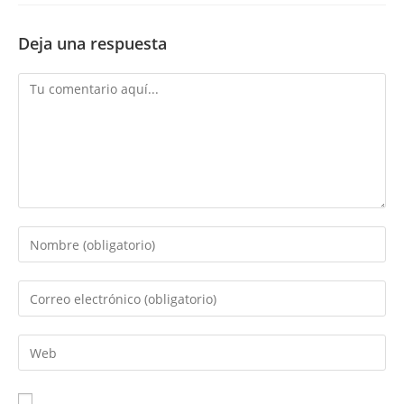
Deja una respuesta
Comentario
Introduce
tu
nombre
Introduce
o
tu
nombre
dirección
Introduce
de
de
la
usuario
correo
URL
para
electrónico