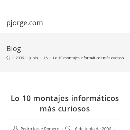
Saltar
al
contenido
pjorge.com
Blog
>
2006
>
junio
>
16
>
Lo 10 montajes informáticos más curiosos
Lo 10 montajes informáticos
más curiosos
Autor
Publicación
Pedro Jorge Romero
16 de junio de 2006