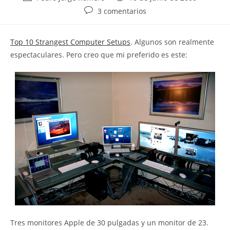
de
de
Comentarios
3 comentarios
la
la
de
entrada:
entrada:
la
Top 10 Strangest Computer Setups
. Algunos son realmente
entrada:
espectaculares. Pero creo que mi preferido es este:
Tres monitores Apple de 30 pulgadas y un monitor de 23.