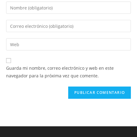
Introduce
tu
nombre
Introduce
o
tu
nombre
dirección
Introduce
de
de
la
usuario
correo
URL
para
electrónico
de
comentar
Guarda mi nombre, correo electrónico y web en este
para
tu
navegador para la próxima vez que comente.
comentar
web
(opcional)