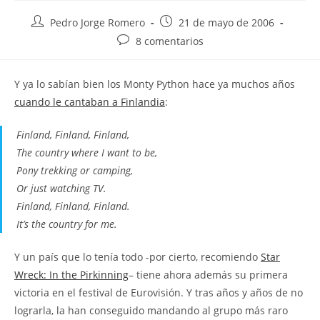
Autor
Publicación
Pedro Jorge Romero
21 de mayo de 2006
de
de
Comentarios
8 comentarios
la
la
de
entrada:
entrada:
la
Y ya lo sabían bien los Monty Python hace ya muchos años
entrada:
cuando le cantaban a Finlandia
:
Finland, Finland, Finland,
The country where I want to be,
Pony trekking or camping,
Or just watching TV.
Finland, Finland, Finland.
It’s the country for me.
Y un país que lo tenía todo -por cierto, recomiendo
Star
Wreck: In the Pirkinning
– tiene ahora además su primera
victoria en el festival de Eurovisión. Y tras años y años de no
lograrla, la han conseguido mandando al grupo más raro