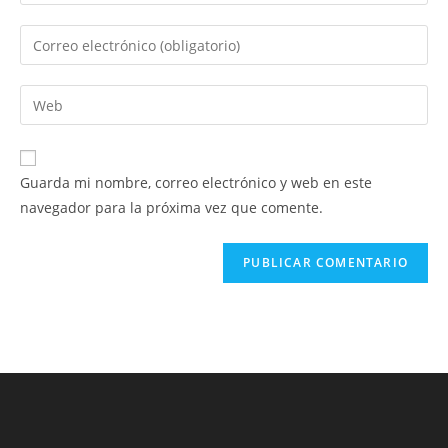
tu
nombre
Introduce
o
tu
nombre
dirección
Introduce
de
de
la
usuario
correo
URL
para
electrónico
de
comentar
Guarda mi nombre, correo electrónico y web en este
para
tu
navegador para la próxima vez que comente.
comentar
web
(opcional)