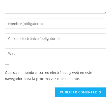
Introduce
tu
nombre
Introduce
o
tu
nombre
dirección
Introduce
de
de
la
usuario
correo
URL
para
electrónico
de
comentar
Guarda mi nombre, correo electrónico y web en este
para
tu
navegador para la próxima vez que comente.
comentar
web
(opcional)