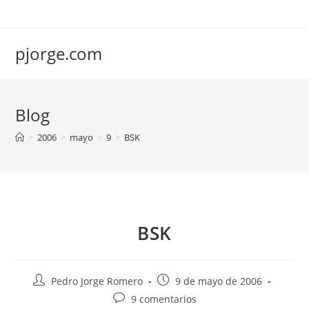
Saltar
al
contenido
pjorge.com
Blog
>
2006
>
mayo
>
9
>
BSK
BSK
Autor
Publicación
Pedro Jorge Romero
9 de mayo de 2006
de
de
Comentarios
9 comentarios