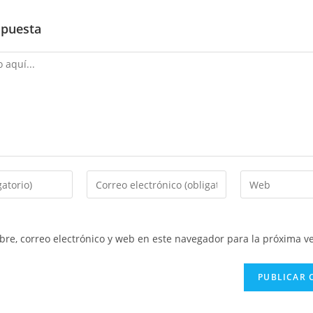
spuesta
Introduce
Introduce
tu
la
dirección
URL
de
de
re, correo electrónico y web en este navegador para la próxima v
correo
tu
electrónico
web
para
(opcional)
comentar