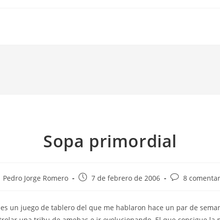
Sopa primordial
tor
Publicación
Comentarios
Pedro Jorge Romero
7 de febrero de 2006
8 comentar
de
de
la
la
es un juego de tablero del que me hablaron hace un par de seman
trada:
entrada:
entrada:
trolar una tribu de amebas e ir evolucionando. El que consigue la 