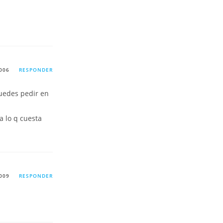
006
RESPONDER
uedes pedir en
a lo q cuesta
009
RESPONDER