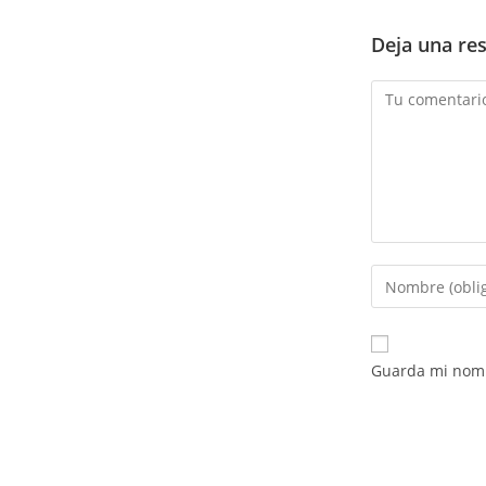
Deja una re
Comentario
Introduce
tu
nombre
o
Guarda mi nomb
nombre
de
usuario
para