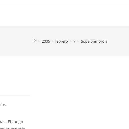
>
2006
>
febrero
>
7
>
Sopa primordial
ios
as. El juego
mejor especie,