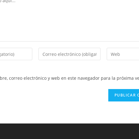
Introduce
Introduce
tu
la
dirección
URL
de
de
re, correo electrónico y web en este navegador para la próxima v
correo
tu
electrónico
web
para
(opcional)
comentar