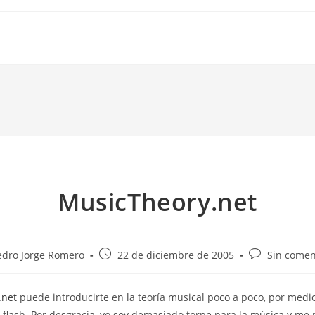
MusicTheory.net
Publicación
Comentarios
edro Jorge Romero
22 de diciembre de 2005
Sin comen
de
de
la
la
.net
puede introducirte en la teoría musical poco a poco, por medi
da:
entrada:
entrada:
flash. Por desgracia, yo soy demasiado torpe para la música y me p