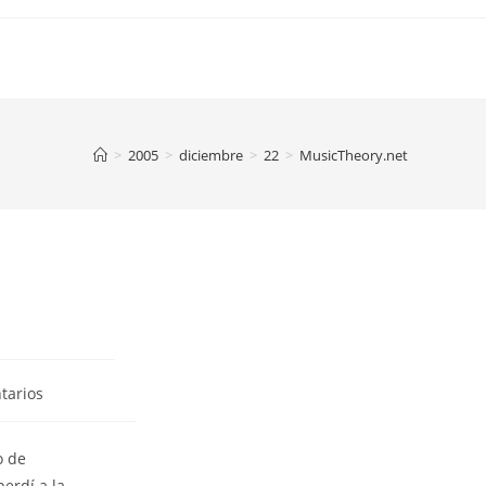
>
2005
>
diciembre
>
22
>
MusicTheory.net
tarios
o de
erdí a la