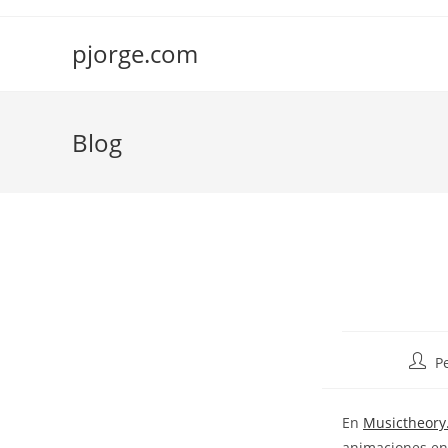
Saltar
al
pjorge.com
contenido
Blog
Autor
P
de
la
En
Musictheory
entra
animaciones en 