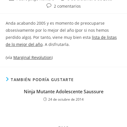
de
de
Comentarios
2 comentarios
la
la
de
entrada:
entrada:
la
Anda acabando 2005 y es momento de preocuparse
entrada:
obsesivamente por lo mejor del año (por si nos hemos
perdido algo). Por tanto, viene muy bien esta
lista de listas
de lo mejor del año
. A disfrutarla.
(vía
Marginal Revolution
)
TAMBIÉN PODRÍA GUSTARTE
Ninja Mutante Adolescente Saussure
24 de octubre de 2014