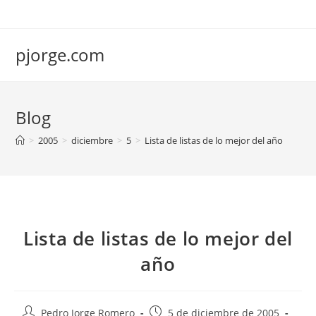
Saltar
al
contenido
pjorge.com
Blog
>
2005
>
diciembre
>
5
>
Lista de listas de lo mejor del año
Lista de listas de lo mejor del
año
Autor
Publicación
Pedro Jorge Romero
5 de diciembre de 2005