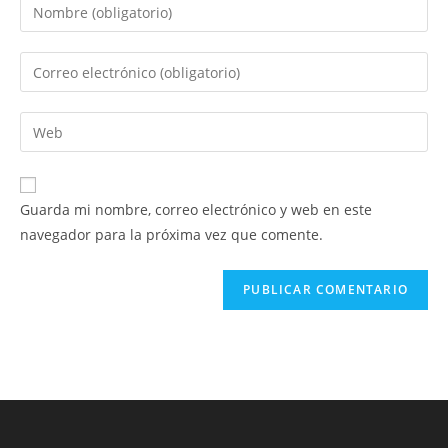
Introduce
tu
nombre
Introduce
o
tu
nombre
dirección
Introduce
de
de
la
usuario
correo
URL
para
electrónico
de
comentar
Guarda mi nombre, correo electrónico y web en este
para
tu
navegador para la próxima vez que comente.
comentar
web
(opcional)