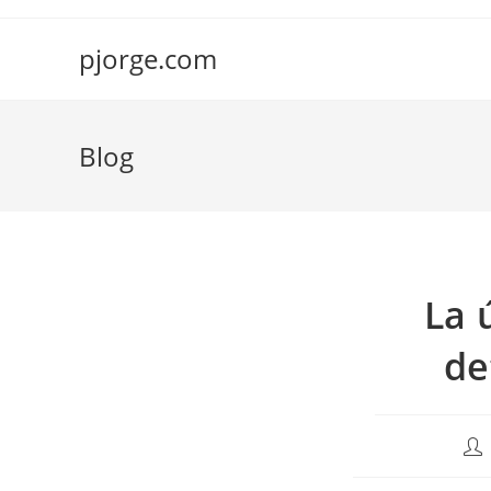
Saltar
al
pjorge.com
contenido
Blog
La 
de
Aut
de