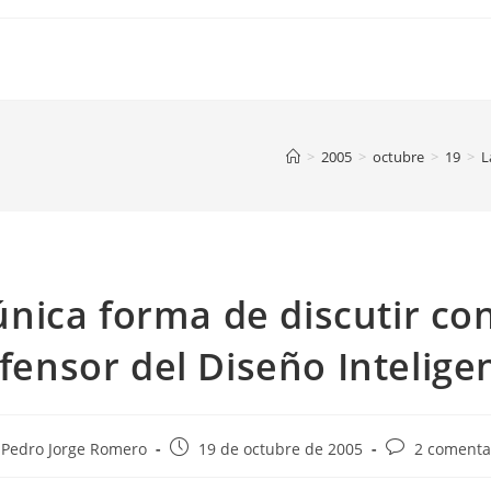
>
2005
>
octubre
>
19
>
L
única forma de discutir co
fensor del Diseño Intelige
or
Publicación
Comentarios
Pedro Jorge Romero
19 de octubre de 2005
2 comenta
de
de