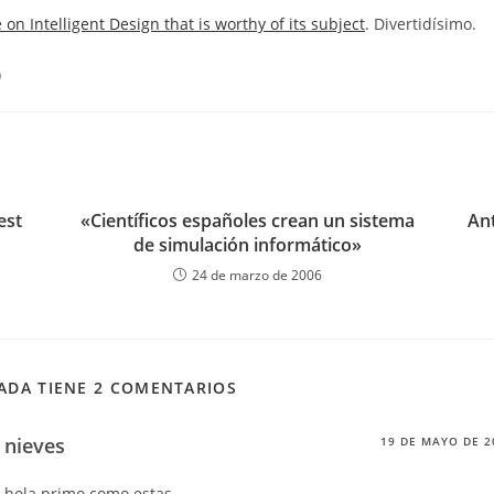
la
la
on Intelligent Design that is worthy of its subject
. Divertidísimo.
rada:
entrada:
entrada:
)
est
«Científicos españoles crean un sistema
Ant
de simulación informático»
24 de marzo de 2006
ADA TIENE 2 COMENTARIOS
nieves
19 DE MAYO DE 2
hola primo como estas