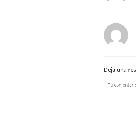
Deja una re
Comentario
Introduce