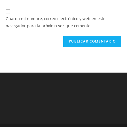
la
usuario
correo
URL
para
electrónico
de
comentar
Guarda mi nombre, correo electrónico y web en este
para
tu
navegador para la próxima vez que comente.
comentar
web
(opcional)