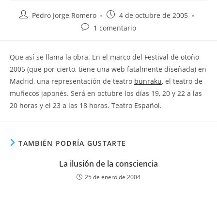
Autor
Publicación
Pedro Jorge Romero
4 de octubre de 2005
de
de
Comentarios
1 comentario
la
la
de
entrada:
entrada:
la
Que así se llama la obra. En el marco del Festival de otoño
entrada:
2005 (que por cierto, tiene una web fatalmente diseñada) en
Madrid, una representación de teatro
bunraku
, el teatro de
muñecos japonés. Será en octubre los días 19, 20 y 22 a las
20 horas y el 23 a las 18 horas. Teatro Español.
TAMBIÉN PODRÍA GUSTARTE
La ilusión de la consciencia
25 de enero de 2004