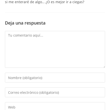
si me enteraré de algo… ¿O es mejor ir a ciegas?
Deja una respuesta
Comentario
Introduce
tu
nombre
Introduce
o
tu
nombre
dirección
Introduce
de
de