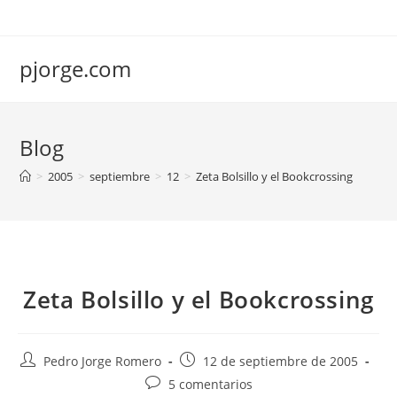
Saltar
al
contenido
pjorge.com
Blog
>
2005
>
septiembre
>
12
>
Zeta Bolsillo y el Bookcrossing
Zeta Bolsillo y el Bookcrossing
Autor
Publicación
Pedro Jorge Romero
12 de septiembre de 2005
de
de
Comentarios
5 comentarios