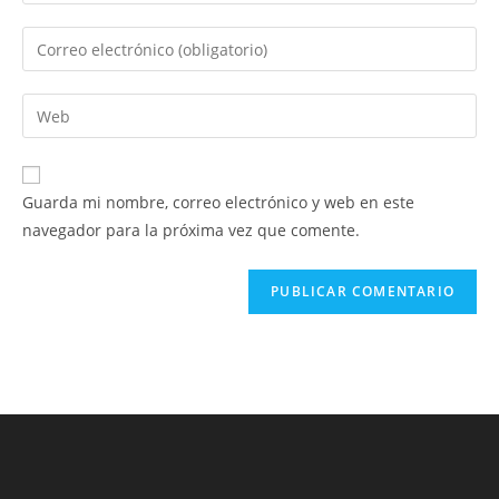
tu
nombre
Introduce
o
tu
nombre
dirección
Introduce
de
de
la
usuario
correo
URL
para
electrónico
de
comentar
Guarda mi nombre, correo electrónico y web en este
para
tu
navegador para la próxima vez que comente.
comentar
web
(opcional)