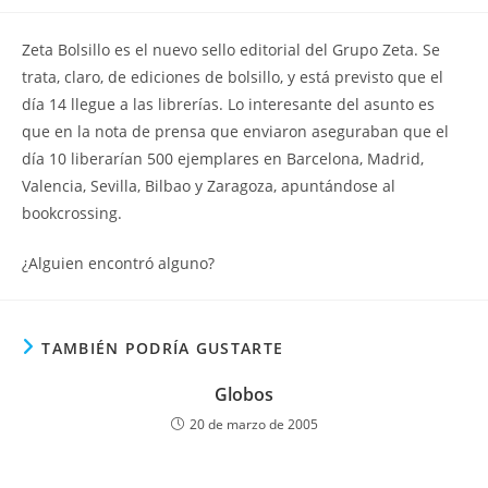
la
la
de
entrada:
entrada:
la
Zeta Bolsillo es el nuevo sello editorial del Grupo Zeta. Se
entrada:
trata, claro, de ediciones de bolsillo, y está previsto que el
día 14 llegue a las librerías. Lo interesante del asunto es
que en la nota de prensa que enviaron aseguraban que el
día 10 liberarían 500 ejemplares en Barcelona, Madrid,
Valencia, Sevilla, Bilbao y Zaragoza, apuntándose al
bookcrossing.
¿Alguien encontró alguno?
TAMBIÉN PODRÍA GUSTARTE
Globos
20 de marzo de 2005