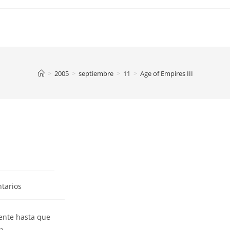
>
2005
>
septiembre
>
11
>
Age of Empires III
tarios
ente hasta que
a.