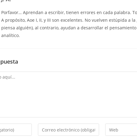
Porfavor… Aprendan a escribir, tienen errores en cada palabra. T
A propósito, Aoe I, II, y III son excelentes. No vuelven estúpida a l
piensa alguién), al contrario, ayudan a desarrollar el pensamiento
analítico.
spuesta
Introduce
Introduce
tu
la