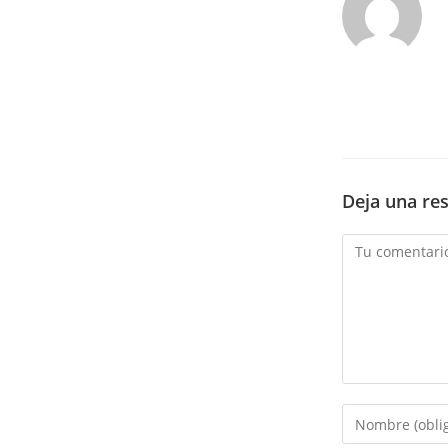
Deja una re
Comentario
Introduce
tu