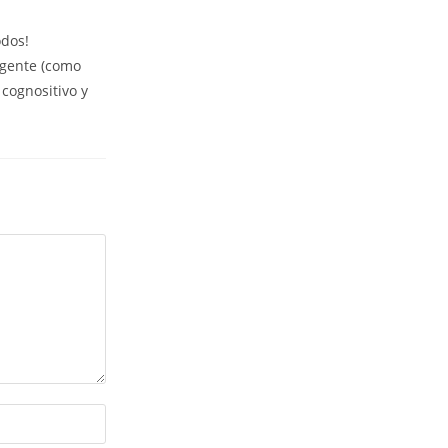
odos!
a gente (como
 cognositivo y