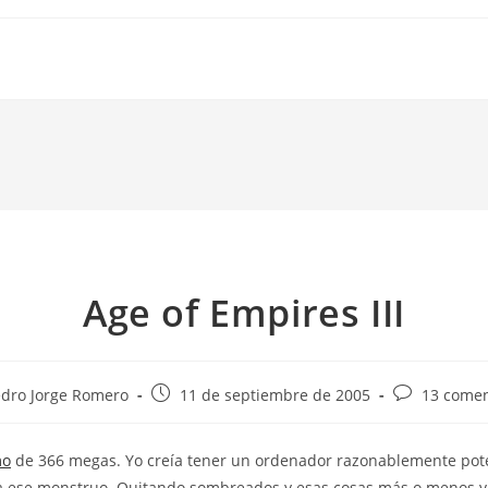
Age of Empires III
Publicación
Comentarios
dro Jorge Romero
11 de septiembre de 2005
13 comen
de
de
la
la
mo
de 366 megas. Yo creía tener un ordenador razonablemente pot
da:
entrada:
entrada:
 ese monstruo. Quitando sombreados y esas cosas más o menos v