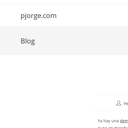
Saltar
al
pjorge.com
contenido
Blog
Autor
Pe
de
la
Ya hay una
de
entra
puse en marcha