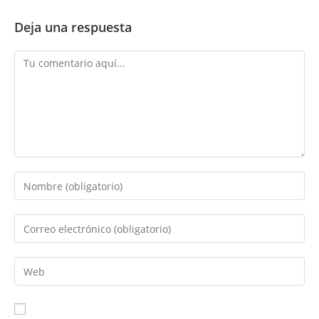
Deja una respuesta
Comentario
Introduce
tu
nombre
Introduce
o
tu
nombre
dirección
Introduce
de
de
la
usuario
correo
URL
para
electrónico
de