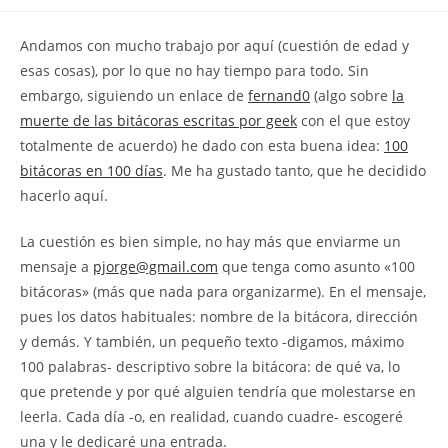
la
la
de
entrada:
entrada:
la
Andamos con mucho trabajo por aquí (cuestión de edad y
entrada:
esas cosas), por lo que no hay tiempo para todo. Sin
embargo, siguiendo un enlace de
fernand0
(algo sobre
la
muerte de las bitácoras escritas por geek
con el que estoy
totalmente de acuerdo) he dado con esta buena idea:
100
bitácoras en 100 días
. Me ha gustado tanto, que he decidido
hacerlo aquí.
La cuestión es bien simple, no hay más que enviarme un
mensaje a
pjorge@gmail.com
que tenga como asunto «100
bitácoras» (más que nada para organizarme). En el mensaje,
pues los datos habituales: nombre de la bitácora, dirección
y demás. Y también, un pequeño texto -digamos, máximo
100 palabras- descriptivo sobre la bitácora: de qué va, lo
que pretende y por qué alguien tendría que molestarse en
leerla. Cada día -o, en realidad, cuando cuadre- escogeré
una y le dedicaré una entrada.