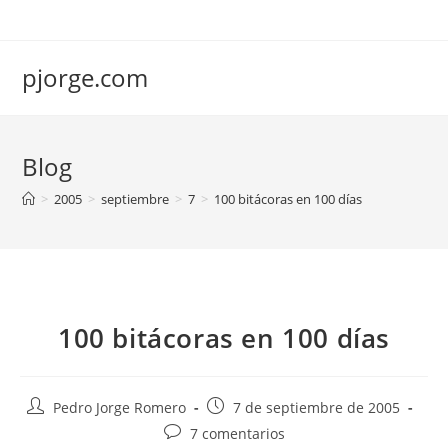
Saltar
al
contenido
pjorge.com
Blog
>
2005
>
septiembre
>
7
>
100 bitácoras en 100 días
100 bitácoras en 100 días
Autor
Publicación
Pedro Jorge Romero
7 de septiembre de 2005
de
de
Comentarios
7 comentarios