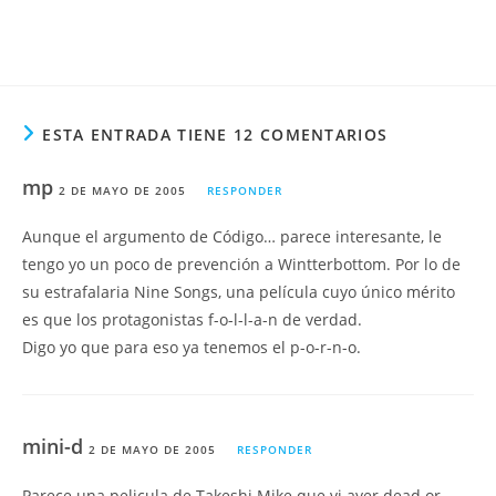
ESTA ENTRADA TIENE 12 COMENTARIOS
mp
2 DE MAYO DE 2005
RESPONDER
Aunque el argumento de Código… parece interesante, le
tengo yo un poco de prevención a Wintterbottom. Por lo de
su estrafalaria Nine Songs, una película cuyo único mérito
es que los protagonistas f-o-l-l-a-n de verdad.
Digo yo que para eso ya tenemos el p-o-r-n-o.
mini-d
2 DE MAYO DE 2005
RESPONDER
Parece una pelicula de Takeshi Mike que vi ayer dead or