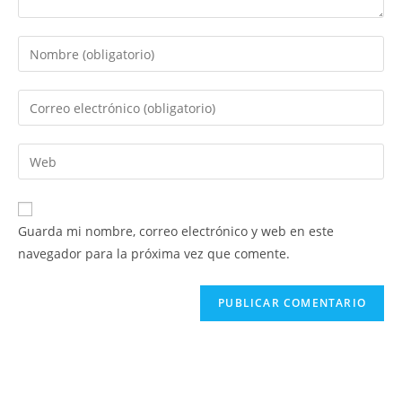
Introduce
tu
nombre
Introduce
o
tu
nombre
dirección
Introduce
de
de
la
usuario
correo
URL
para
electrónico
de
comentar
Guarda mi nombre, correo electrónico y web en este
para
tu
navegador para la próxima vez que comente.
comentar
web
(opcional)