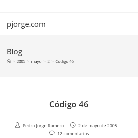
Saltar
al
contenido
pjorge.com
Blog
>
2005
>
mayo
>
2
>
Código 46
Código 46
Autor
Publicación
Pedro Jorge Romero
2 de mayo de 2005
de
de
Comentarios
12 comentarios