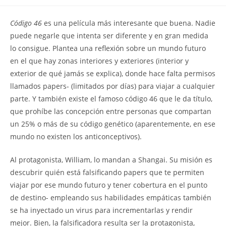
la
la
de
entrada:
entrada:
la
Código 46
es una película más interesante que buena. Nadie
entrada:
puede negarle que intenta ser diferente y en gran medida
lo consigue. Plantea una reflexión sobre un mundo futuro
en el que hay zonas interiores y exteriores (interior y
exterior de qué jamás se explica), donde hace falta permisos
llamados papers- (limitados por días) para viajar a cualquier
parte. Y también existe el famoso código 46 que le da título,
que prohíbe las concepción entre personas que compartan
un 25% o más de su código genético (aparentemente, en ese
mundo no existen los anticonceptivos).
Al protagonista, William, lo mandan a Shangai. Su misión es
descubrir quién está falsificando papers que te permiten
viajar por ese mundo futuro y tener cobertura en el punto
de destino- empleando sus habilidades empáticas también
se ha inyectado un virus para incrementarlas y rendir
mejor. Bien, la falsificadora resulta ser la protagonista,