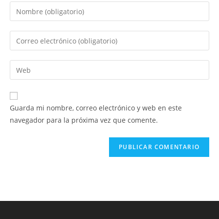
Introduce
tu
nombre
Introduce
o
tu
nombre
dirección
Introduce
de
de
la
usuario
correo
URL
para
electrónico
de
comentar
Guarda mi nombre, correo electrónico y web en este
para
tu
navegador para la próxima vez que comente.
comentar
web
(opcional)