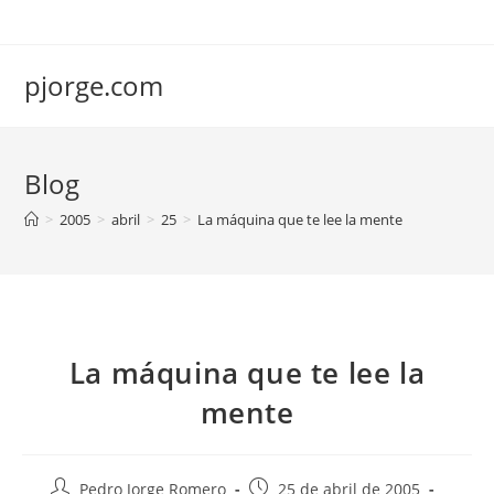
Saltar
al
contenido
pjorge.com
Blog
>
2005
>
abril
>
25
>
La máquina que te lee la mente
La máquina que te lee la
mente
Autor
Publicación
Pedro Jorge Romero
25 de abril de 2005