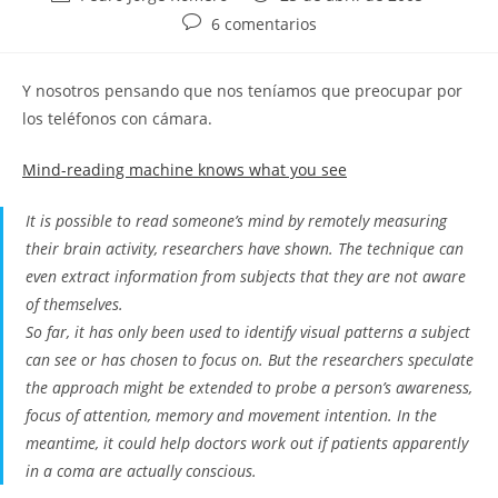
de
de
Comentarios
6 comentarios
la
la
de
entrada:
entrada:
la
Y nosotros pensando que nos teníamos que preocupar por
entrada:
los teléfonos con cámara.
Mind-reading machine knows what you see
It is possible to read someone’s mind by remotely measuring
their brain activity, researchers have shown. The technique can
even extract information from subjects that they are not aware
of themselves.
So far, it has only been used to identify visual patterns a subject
can see or has chosen to focus on. But the researchers speculate
the approach might be extended to probe a person’s awareness,
focus of attention, memory and movement intention. In the
meantime, it could help doctors work out if patients apparently
in a coma are actually conscious.