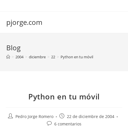
Saltar
al
contenido
pjorge.com
Blog
>
2004
>
diciembre
>
22
>
Python en tu móvil
Python en tu móvil
Autor
Publicación
Pedro Jorge Romero
22 de diciembre de 2004
de
de
Comentarios
6 comentarios