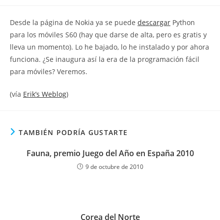
la
la
de
entrada:
entrada:
la
Desde la página de Nokia ya se puede
descargar
Python
entrada:
para los móviles S60 (hay que darse de alta, pero es gratis y
lleva un momento). Lo he bajado, lo he instalado y por ahora
funciona. ¿Se inaugura así la era de la programación fácil
para móviles? Veremos.
(vía
Erik’s Weblog
)
TAMBIÉN PODRÍA GUSTARTE
Fauna, premio Juego del Año en España 2010
9 de octubre de 2010
Corea del Norte