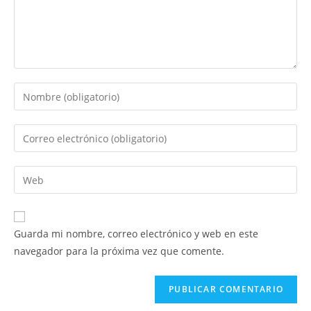
Introduce
tu
nombre
Introduce
o
tu
nombre
dirección
Introduce
de
de
la
usuario
correo
URL
para
electrónico
de
comentar
Guarda mi nombre, correo electrónico y web en este
para
tu
navegador para la próxima vez que comente.
comentar
web
(opcional)