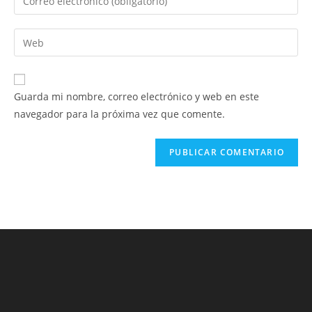
o
tu
nombre
dirección
Introduce
de
de
la
usuario
correo
URL
para
electrónico
de
comentar
Guarda mi nombre, correo electrónico y web en este
para
tu
navegador para la próxima vez que comente.
comentar
web
(opcional)