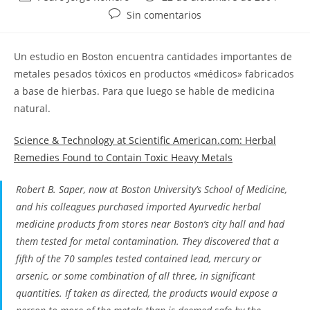
de
de
Comentarios
Sin comentarios
la
la
de
entrada:
entrada:
la
Un estudio en Boston encuentra cantidades importantes de
entrada:
metales pesados tóxicos en productos «médicos» fabricados
a base de hierbas. Para que luego se hable de medicina
natural.
Science & Technology at Scientific American.com: Herbal
Remedies Found to Contain Toxic Heavy Metals
Robert B. Saper, now at Boston University’s School of Medicine,
and his colleagues purchased imported Ayurvedic herbal
medicine products from stores near Boston’s city hall and had
them tested for metal contamination. They discovered that a
fifth of the 70 samples tested contained lead, mercury or
arsenic, or some combination of all three, in significant
quantities. If taken as directed, the products would expose a