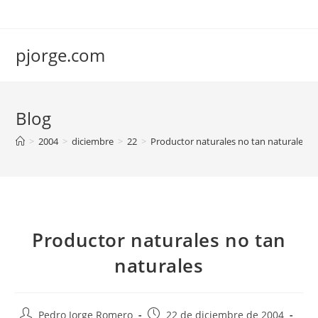
Saltar
al
contenido
pjorge.com
Blog
>
2004
>
diciembre
>
22
>
Productor naturales no tan naturales
Productor naturales no tan
naturales
Autor
Publicación
Pedro Jorge Romero
22 de diciembre de 2004