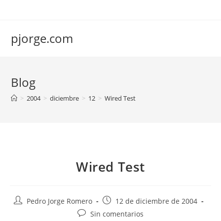
Saltar
al
contenido
pjorge.com
Blog
>
2004
>
diciembre
>
12
>
Wired Test
Wired Test
Autor
Publicación
Pedro Jorge Romero
12 de diciembre de 2004
de
de
Comentarios
Sin comentarios