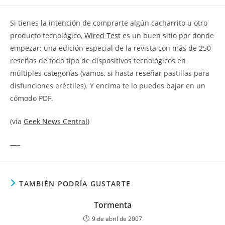
la
la
de
entrada:
entrada:
la
Si tienes la intención de comprarte algún cacharrito u otro
entrada:
producto tecnológico,
Wired Test
es un buen sitio por donde
empezar: una edición especial de la revista con más de 250
reseñas de todo tipo de dispositivos tecnológicos en
múltiples categorías (vamos, si hasta reseñar pastillas para
disfunciones eréctiles). Y encima te lo puedes bajar en un
cómodo PDF.
(vía
Geek News Central
)
—–
TAMBIÉN PODRÍA GUSTARTE
Tormenta
9 de abril de 2007