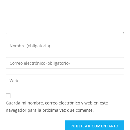
Introduce
tu
nombre
Introduce
o
tu
nombre
dirección
Introduce
de
de
la
usuario
correo
URL
para
electrónico
de
comentar
Guarda mi nombre, correo electrónico y web en este
para
tu
navegador para la próxima vez que comente.
comentar
web
(opcional)