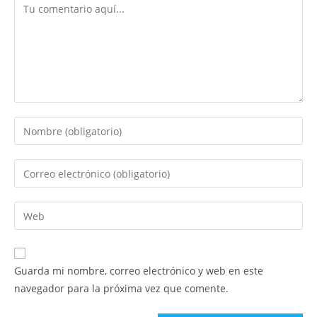
Comentario
Introduce
tu
nombre
Introduce
o
tu
nombre
dirección
Introduce
de
de
la
usuario
correo
URL
para
electrónico
de
comentar
Guarda mi nombre, correo electrónico y web en este
para
tu
navegador para la próxima vez que comente.
comentar
web
(opcional)