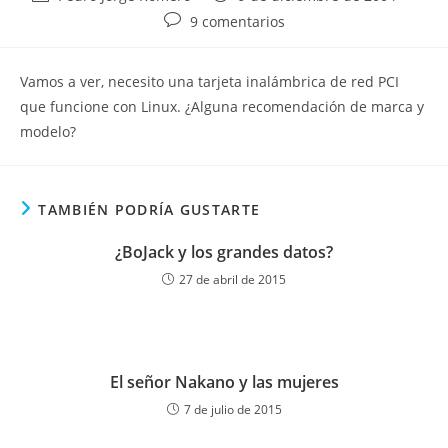
de
de
Comentarios
9 comentarios
la
la
de
entrada:
entrada:
la
Vamos a ver, necesito una tarjeta inalámbrica de red PCI
entrada:
que funcione con Linux. ¿Alguna recomendación de marca y
modelo?
TAMBIÉN PODRÍA GUSTARTE
¿BoJack y los grandes datos?
27 de abril de 2015
El señor Nakano y las mujeres
7 de julio de 2015