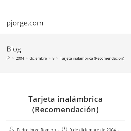
Saltar
al
contenido
pjorge.com
Blog
>
2004
>
diciembre
>
9
>
Tarjeta inalámbrica (Recomendación)
Tarjeta inalámbrica
(Recomendación)
Autor
Publicación
Pedro Jorge Romero
9 de diciembre de 2004