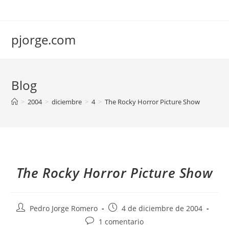
Saltar
al
contenido
pjorge.com
Blog
>
2004
>
diciembre
>
4
>
The Rocky Horror Picture Show
The Rocky Horror Picture Show
Autor
Publicación
Pedro Jorge Romero
4 de diciembre de 2004
de
de
Comentarios
1 comentario