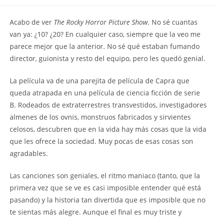
la
la
de
entrada:
entrada:
la
Acabo de ver
The Rocky Horror Picture Show
. No sé cuantas
entrada:
van ya: ¿10? ¿20? En cualquier caso, siempre que la veo me
parece mejor que la anterior. No sé qué estaban fumando
director, guionista y resto del equipo, pero les quedó genial.
La película va de una parejita de película de Capra que
queda atrapada en una película de ciencia ficción de serie
B. Rodeados de extraterrestres transvestidos, investigadores
almenes de los ovnis, monstruos fabricados y sirvientes
celosos, descubren que en la vida hay más cosas que la vida
que les ofrece la sociedad. Muy pocas de esas cosas son
agradables.
Las canciones son geniales, el ritmo maniaco (tanto, que la
primera vez que se ve es casi imposible entender qué está
pasando) y la historia tan divertida que es imposible que no
te sientas más alegre. Aunque el final es muy triste y