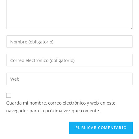
Introduce
tu
nombre
Introduce
o
tu
nombre
dirección
Introduce
de
de
la
usuario
correo
URL
para
electrónico
de
comentar
Guarda mi nombre, correo electrónico y web en este
para
tu
navegador para la próxima vez que comente.
comentar
web
(opcional)