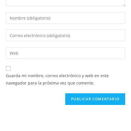
Introduce
tu
nombre
Introduce
o
tu
nombre
dirección
Introduce
de
de
la
usuario
correo
URL
para
electrónico
de
comentar
Guarda mi nombre, correo electrónico y web en este
para
tu
navegador para la próxima vez que comente.
comentar
web
(opcional)