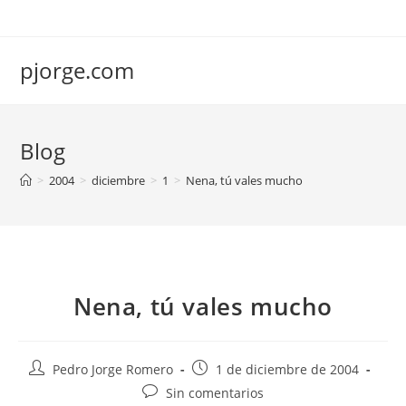
Saltar
al
contenido
pjorge.com
Blog
>
2004
>
diciembre
>
1
>
Nena, tú vales mucho
Nena, tú vales mucho
Autor
Publicación
Pedro Jorge Romero
1 de diciembre de 2004
de
de
Comentarios
Sin comentarios