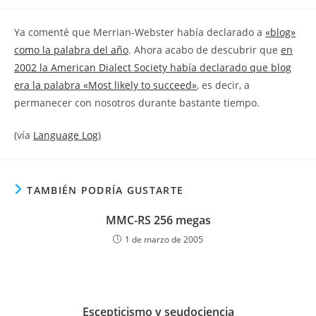
la
la
de
entrada:
entrada:
la
Ya comenté que Merrian-Webster había declarado a
«blog»
entrada:
como la palabra del año
. Ahora acabo de descubrir que
en
2002 la American Dialect Society había declarado que blog
era la palabra «Most likely to succeed»
, es decir, a
permanecer con nosotros durante bastante tiempo.
(vía
Language Log
)
TAMBIÉN PODRÍA GUSTARTE
MMC-RS 256 megas
1 de marzo de 2005
Escepticismo y seudociencia