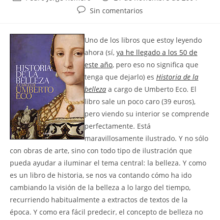
de
de
Comentarios
Sin comentarios
la
la
de
entrada:
entrada:
la
Uno de los libros que estoy leyendo
entrada:
ahora (sí,
ya he llegado a los 50 de
este año
, pero eso no significa que
tenga que dejarlo) es
Historia de la
belleza
a cargo de Umberto Eco. El
libro sale un poco caro (39 euros),
pero viendo su interior se comprende
perfectamente. Está
maravillosamente ilustrado. Y no sólo
con obras de arte, sino con todo tipo de ilustración que
pueda ayudar a iluminar el tema central: la belleza. Y como
es un libro de historia, se nos va contando cómo ha ido
cambiando la visión de la belleza a lo largo del tiempo,
recurriendo habitualmente a extractos de textos de la
época. Y como era fácil predecir, el concepto de belleza no