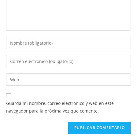
Introduce
tu
nombre
Introduce
o
tu
nombre
dirección
Introduce
de
de
la
usuario
correo
URL
para
electrónico
de
comentar
Guarda mi nombre, correo electrónico y web en este
para
tu
navegador para la próxima vez que comente.
comentar
web
(opcional)