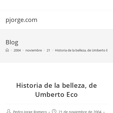
Saltar
al
contenido
pjorge.com
Blog
>
2004
>
noviembre
>
21
>
Historia de la belleza, de Umberto Eco
Historia de la belleza, de
Umberto Eco
Autor
Publicación
Pedro Jorge Romero
21 de noviembre de 2004