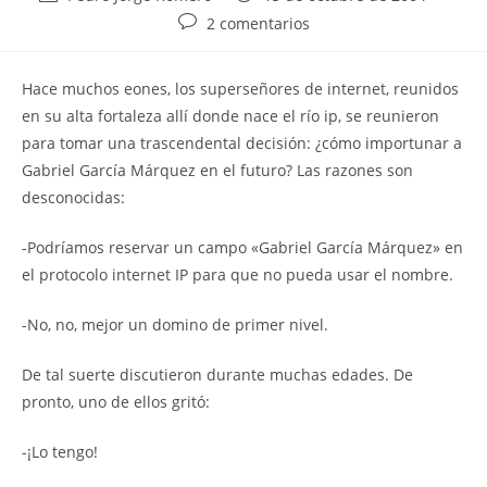
de
de
Comentarios
2 comentarios
la
la
de
entrada:
entrada:
la
Hace muchos eones, los superseñores de internet, reunidos
entrada:
en su alta fortaleza allí donde nace el río ip, se reunieron
para tomar una trascendental decisión: ¿cómo importunar a
Gabriel García Márquez en el futuro? Las razones son
desconocidas:
-Podríamos reservar un campo «Gabriel García Márquez» en
el protocolo internet IP para que no pueda usar el nombre.
-No, no, mejor un domino de primer nivel.
De tal suerte discutieron durante muchas edades. De
pronto, uno de ellos gritó:
-¡Lo tengo!