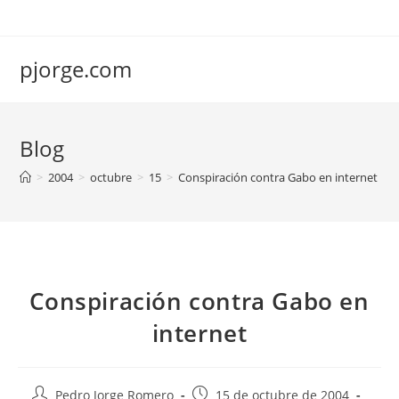
Saltar
al
contenido
pjorge.com
Blog
>
2004
>
octubre
>
15
>
Conspiración contra Gabo en internet
Conspiración contra Gabo en
internet
Autor
Publicación
Pedro Jorge Romero
15 de octubre de 2004