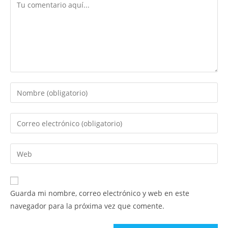
Comentario
Introduce
tu
nombre
Introduce
o
tu
nombre
dirección
Introduce
de
de
la
usuario
correo
URL
para
electrónico
de
comentar
Guarda mi nombre, correo electrónico y web en este
para
tu
navegador para la próxima vez que comente.
comentar
web
(opcional)