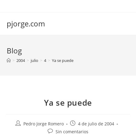
Saltar
al
contenido
pjorge.com
Blog
>
2004
>
julio
>
4
>
Ya se puede
Ya se puede
Autor
Publicación
Pedro Jorge Romero
4 de julio de 2004
de
de
Comentarios
Sin comentarios