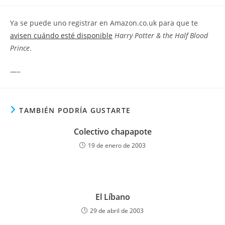
la
la
de
entrada:
entrada:
la
Ya se puede uno registrar en Amazon.co.uk para que te
entrada:
avisen cuándo esté disponible
Harry Potter & the Half Blood
Prince
.
—–
TAMBIÉN PODRÍA GUSTARTE
Colectivo chapapote
19 de enero de 2003
El Líbano
29 de abril de 2003