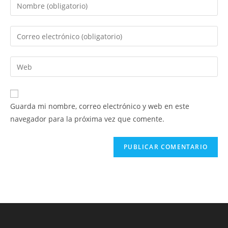
Introduce
tu
nombre
Introduce
o
tu
nombre
dirección
Introduce
de
de
la
usuario
correo
URL
para
electrónico
de
comentar
Guarda mi nombre, correo electrónico y web en este
para
tu
navegador para la próxima vez que comente.
comentar
web
(opcional)