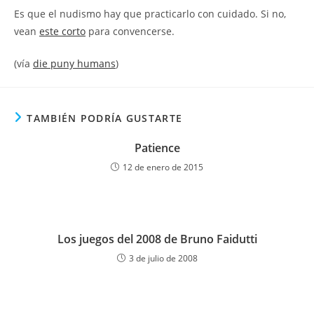
la
la
Es que el nudismo hay que practicarlo con cuidado. Si no,
entrada:
entrada:
vean
este corto
para convencerse.
(vía
die puny humans
)
TAMBIÉN PODRÍA GUSTARTE
Patience
12 de enero de 2015
Los juegos del 2008 de Bruno Faidutti
3 de julio de 2008