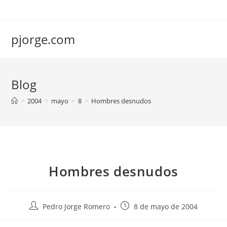
Saltar
al
contenido
pjorge.com
Blog
>
2004
>
mayo
>
8
>
Hombres desnudos
Hombres desnudos
Autor
Publicación
Pedro Jorge Romero
8 de mayo de 2004
de
de