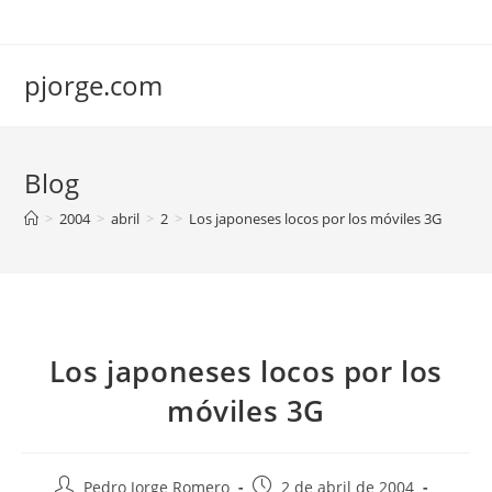
Saltar
al
contenido
pjorge.com
Blog
>
2004
>
abril
>
2
>
Los japoneses locos por los móviles 3G
Los japoneses locos por los
móviles 3G
Autor
Publicación
Pedro Jorge Romero
2 de abril de 2004