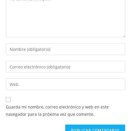
Introduce
tu
nombre
Introduce
o
tu
nombre
dirección
Introduce
de
de
la
usuario
correo
URL
para
electrónico
de
comentar
Guarda mi nombre, correo electrónico y web en este
para
tu
navegador para la próxima vez que comente.
comentar
web
(opcional)