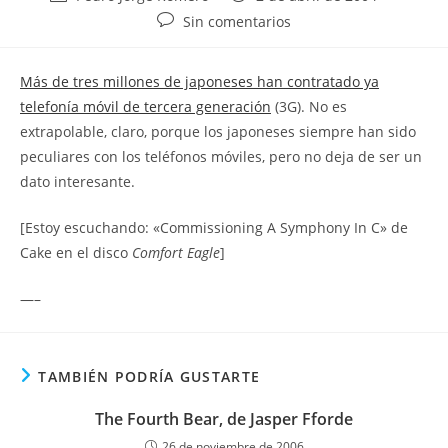
de
de
Comentarios
Sin comentarios
la
la
de
entrada:
entrada:
la
Más de tres millones de japoneses han contratado ya
entrada:
telefonía móvil de tercera generación
(3G). No es
extrapolable, claro, porque los japoneses siempre han sido
peculiares con los teléfonos móviles, pero no deja de ser un
dato interesante.
[Estoy escuchando: «Commissioning A Symphony In C» de
Cake en el disco
Comfort Eagle
]
—–
TAMBIÉN PODRÍA GUSTARTE
The Fourth Bear, de Jasper Fforde
26 de noviembre de 2006