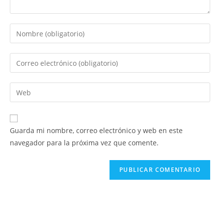
Introduce
tu
nombre
Introduce
o
tu
nombre
dirección
Introduce
de
de
la
usuario
correo
URL
para
electrónico
de
comentar
Guarda mi nombre, correo electrónico y web en este
para
tu
navegador para la próxima vez que comente.
comentar
web
(opcional)