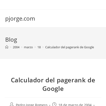
Saltar
al
contenido
pjorge.com
Blog
>
2004
>
marzo
>
18
>
Calculador del pagerank de Google
Calculador del pagerank de
Google
Autor
Publicación
Pedro Jorge Romero
18 de marzo de 2004