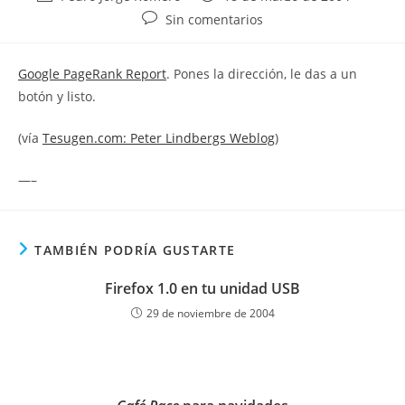
de
de
Comentarios
Sin comentarios
la
la
de
entrada:
entrada:
la
Google PageRank Report
. Pones la dirección, le das a un
entrada:
botón y listo.
(vía
Tesugen.com: Peter Lindbergs Weblog
)
—–
TAMBIÉN PODRÍA GUSTARTE
Firefox 1.0 en tu unidad USB
29 de noviembre de 2004