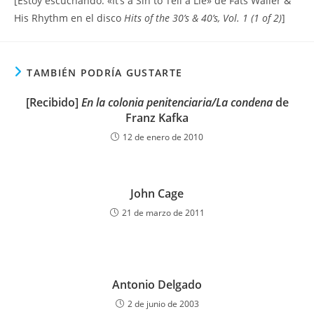
[Estoy escuchando: «It’s a Sin to Tell a Lie» de Fats Waller &
His Rhythm en el disco
Hits of the 30’s & 40’s, Vol. 1 (1 of 2)
]
TAMBIÉN PODRÍA GUSTARTE
[Recibido]
En la colonia penitenciaria/La condena
de
Franz Kafka
12 de enero de 2010
John Cage
21 de marzo de 2011
Antonio Delgado
2 de junio de 2003