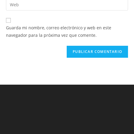
Introduce
de
de
la
usuario
correo
URL
para
electrónico
de
comentar
Guarda mi nombre, correo electrónico y web en este
para
tu
navegador para la próxima vez que comente.
comentar
web
(opcional)