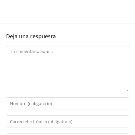
Deja una respuesta
Comentario
Introduce
tu
nombre
Introduce
o
tu
nombre
dirección