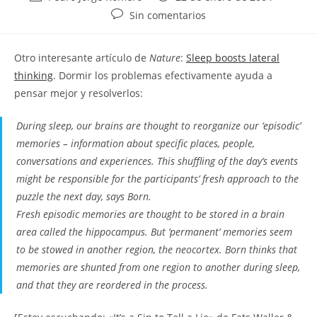
de
de
Comentarios
Sin comentarios
la
la
de
entrada:
entrada:
la
Otro interesante artículo de
Nature
:
Sleep boosts lateral
entrada:
thinking
. Dormir los problemas efectivamente ayuda a
pensar mejor y resolverlos:
During sleep, our brains are thought to reorganize our ‘episodic’
memories – information about specific places, people,
conversations and experiences. This shuffling of the day’s events
might be responsible for the participants’ fresh approach to the
puzzle the next day, says Born.
Fresh episodic memories are thought to be stored in a brain
area called the hippocampus. But ‘permanent’ memories seem
to be stowed in another region, the neocortex. Born thinks that
memories are shunted from one region to another during sleep,
and that they are reordered in the process.