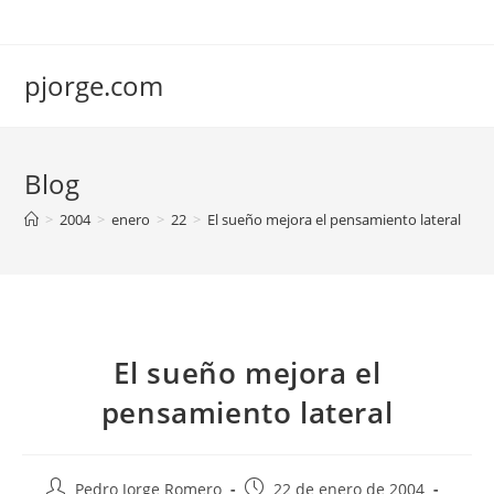
Saltar
al
contenido
pjorge.com
Blog
>
2004
>
enero
>
22
>
El sueño mejora el pensamiento lateral
El sueño mejora el
pensamiento lateral
Autor
Publicación
Pedro Jorge Romero
22 de enero de 2004