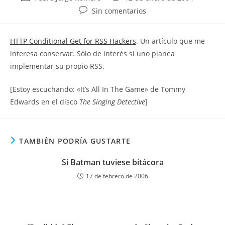
de
de
Comentarios
Sin comentarios
la
la
de
entrada:
entrada:
la
HTTP Conditional Get for RSS Hackers
. Un artículo que me
entrada:
interesa conservar. Sólo de interés si uno planea
implementar su propio RSS.
[Estoy escuchando: «It’s All In The Game» de Tommy
Edwards en el disco
The Singing Detective
]
TAMBIÉN PODRÍA GUSTARTE
Si Batman tuviese bitácora
17 de febrero de 2006