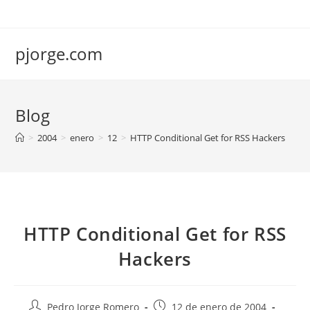
Saltar
al
contenido
pjorge.com
Blog
>
2004
>
enero
>
12
>
HTTP Conditional Get for RSS Hackers
HTTP Conditional Get for RSS
Hackers
Autor
Publicación
Pedro Jorge Romero
12 de enero de 2004