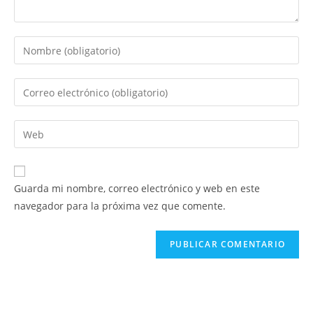
Introduce
tu
nombre
Introduce
o
tu
nombre
dirección
Introduce
de
de
la
usuario
correo
URL
para
electrónico
de
comentar
Guarda mi nombre, correo electrónico y web en este
para
tu
navegador para la próxima vez que comente.
comentar
web
(opcional)