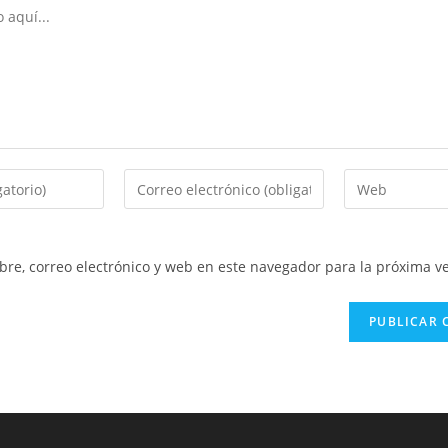
Introduce
Introduce
tu
la
dirección
URL
de
de
re, correo electrónico y web en este navegador para la próxima v
correo
tu
electrónico
web
para
(opcional)
comentar