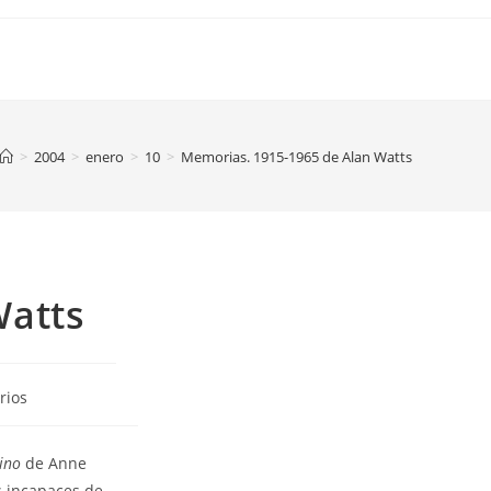
>
2004
>
enero
>
10
>
Memorias. 1915-1965 de Alan Watts
Watts
rios
ino
de Anne
s incapaces de