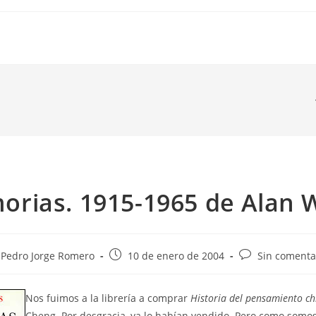
rias. 1915-1965 de Alan 
or
Publicación
Comentarios
Pedro Jorge Romero
10 de enero de 2004
Sin comenta
de
de
la
la
Nos fuimos a la librería a comprar
Historia del pensamiento ch
rada:
entrada:
entrada:
Cheng. Por desgracia, ya lo habían vendido. Pero como somo