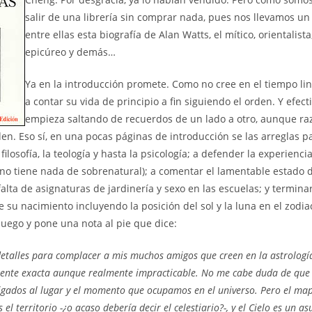
salir de una librería sin comprar nada, pues nos llevamos un
entre ellas esta biografía de Alan Watts, el mítico, orientalista,
epicúreo y demás…
Ya en la introducción promete. Como no cree en el tiempo lin
a contar su vida de principio a fin siguiendo el orden. Y efec
empieza saltando de recuerdos de un lado a otro, aunque r
den. Eso sí, en una pocas páginas de introducción se las arreglas p
 filosofía, la teología y hasta la psicología; a defender la experienci
no tiene nada de sobrenatural); a comentar el lamentable estado d
falta de asignaturas de jardinería y sexo en las escuelas; y termina
e su nacimiento incluyendo la posición del sol y la luna en el zodi
uego y pone una nota al pie que dice:
detalles para complacer a mis muchos amigos que creen en la astrología
mente exacta aunque realmente impracticable. No me cabe duda de que
igados al lugar y el momento que ocupamos en el universo. Pero el map
el territorio -¿o acaso debería decir el celestiario?-, y el Cielo es un 