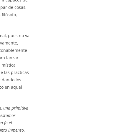
 par de cosas,
 filósofo,
eal, pues no va
tivamente,
azonablemente
ara lanzar
a mística
e las prácticas
r dando los
aco en aquel
, una primitiva
 estamos
a (o el
asunto inmenso.