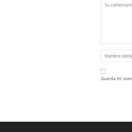
Comentario
Introduce
tu
nombre
o
Guarda mi nomb
nombre
de
usuario
para
comentar