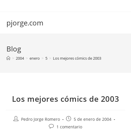
Saltar
al
contenido
pjorge.com
Blog
>
2004
>
enero
>
5
>
Los mejores cómics de 2003
Los mejores cómics de 2003
Autor
Publicación
Pedro Jorge Romero
5 de enero de 2004
de
de
Comentarios
1 comentario