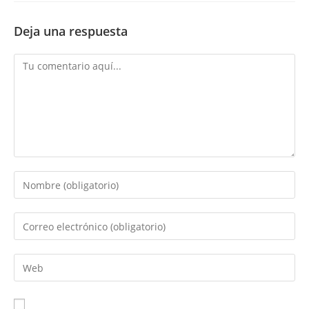
Deja una respuesta
Comentario
Introduce
tu
nombre
Introduce
o
tu
nombre
dirección
Introduce
de
de
la
usuario
correo
URL
para
electrónico