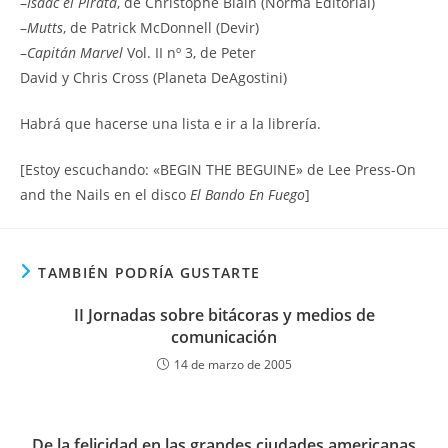
–
Isaac el Pirata
, de Christophe Blain (Norma Editorial)
–
Mutts
, de Patrick McDonnell (Devir)
–
Capitán Marvel
Vol. II nº 3, de Peter
David y Chris Cross (Planeta DeAgostini)
Habrá que hacerse una lista e ir a la librería.
[Estoy escuchando: «BEGIN THE BEGUINE» de Lee Press-On
and the Nails en el disco
El Bando En Fuego
]
TAMBIÉN PODRÍA GUSTARTE
II Jornadas sobre bitácoras y medios de
comunicación
14 de marzo de 2005
De la felicidad en las grandes ciudades americanas