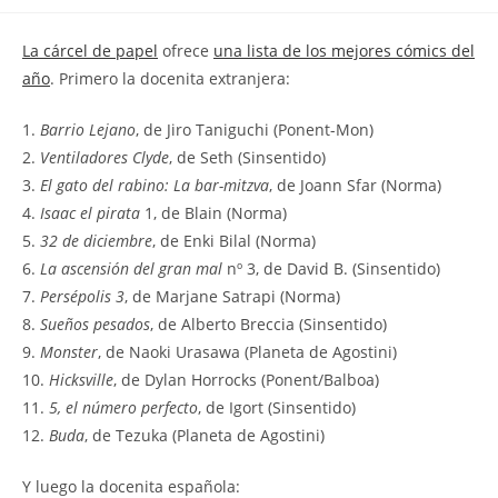
la
la
de
entrada:
entrada:
la
La cárcel de papel
ofrece
una lista de los mejores cómics del
entrada:
año
. Primero la docenita extranjera:
1.
Barrio Lejano
, de Jiro Taniguchi (Ponent-Mon)
2.
Ventiladores Clyde
, de Seth (Sinsentido)
3.
El gato del rabino: La bar-mitzva
, de Joann Sfar (Norma)
4.
Isaac el pirata
1, de Blain (Norma)
5.
32 de diciembre
, de Enki Bilal (Norma)
6.
La ascensión del gran mal
nº 3, de David B. (Sinsentido)
7.
Persépolis 3
, de Marjane Satrapi (Norma)
8.
Sueños pesados
, de Alberto Breccia (Sinsentido)
9.
Monster
, de Naoki Urasawa (Planeta de Agostini)
10.
Hicksville
, de Dylan Horrocks (Ponent/Balboa)
11.
5, el número perfecto
, de Igort (Sinsentido)
12.
Buda
, de Tezuka (Planeta de Agostini)
Y luego la docenita española: