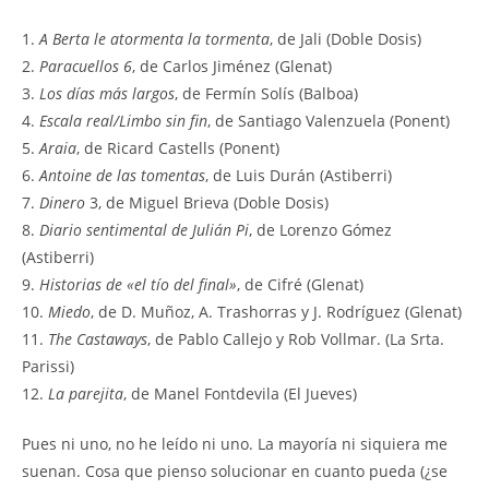
1.
A Berta le atormenta la tormenta
, de Jali (Doble Dosis)
2.
Paracuellos 6
, de Carlos Jiménez (Glenat)
3.
Los días más largos
, de Fermín Solís (Balboa)
4.
Escala real/Limbo sin fin
, de Santiago Valenzuela (Ponent)
5.
Araia
, de Ricard Castells (Ponent)
6.
Antoine de las tomentas
, de Luis Durán (Astiberri)
7.
Dinero
3, de Miguel Brieva (Doble Dosis)
8.
Diario sentimental de Julián Pi
, de Lorenzo Gómez
(Astiberri)
9.
Historias de «el tío del final»
, de Cifré (Glenat)
10.
Miedo
, de D. Muñoz, A. Trashorras y J. Rodríguez (Glenat)
11.
The Castaways
, de Pablo Callejo y Rob Vollmar. (La Srta.
Parissi)
12.
La parejita
, de Manel Fontdevila (El Jueves)
Pues ni uno, no he leído ni uno. La mayoría ni siquiera me
suenan. Cosa que pienso solucionar en cuanto pueda (¿se