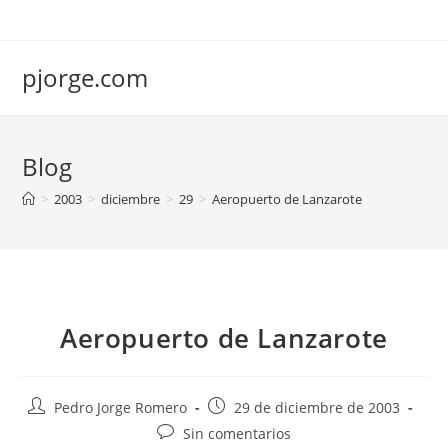
Saltar
al
contenido
pjorge.com
Blog
>
2003
>
diciembre
>
29
>
Aeropuerto de Lanzarote
Aeropuerto de Lanzarote
Autor
Publicación
Pedro Jorge Romero
29 de diciembre de 2003
de
de
Comentarios
Sin comentarios