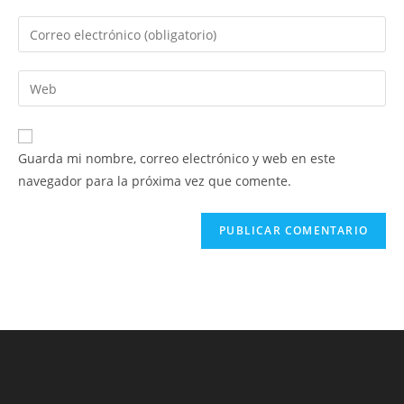
nombre
Introduce
o
tu
nombre
dirección
Introduce
de
de
la
usuario
correo
URL
para
electrónico
de
comentar
Guarda mi nombre, correo electrónico y web en este
para
tu
navegador para la próxima vez que comente.
comentar
web
(opcional)