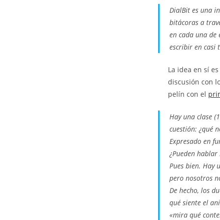
DialBit es una i
bitácoras a tra
en cada una de 
escribir en casi
La idea en sí e
discusión con l
pelín con el
pri
Hay una clase (1
cuestión: ¿qué n
Expresado en fu
¿Pueden hablar 
Pues bien. Hay 
pero nosotros no
De hecho, los du
qué siente el an
«mira qué conte