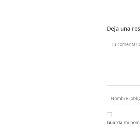
Deja una re
Comentario
Introduce
tu
nombre
o
Guarda mi nomb
nombre
de