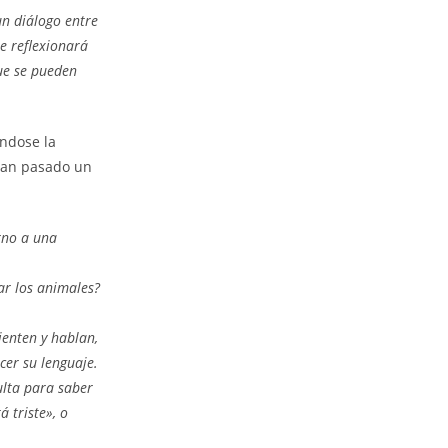
un diálogo entre
e reflexionará
ue se pueden
ándose la
 han pasado un
orno a una
ar los animales?
ienten y hablan,
cer su lenguaje.
ulta para saber
 triste», o