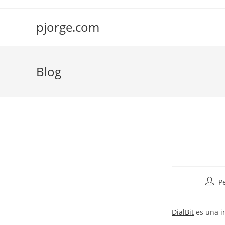
Saltar
al
pjorge.com
contenido
Blog
Autor
P
de
la
DialBit
es una i
entra