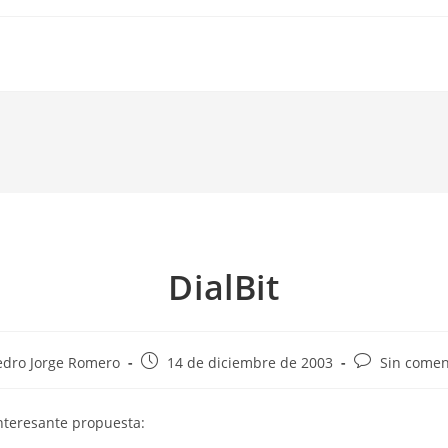
DialBit
Publicación
Comentarios
edro Jorge Romero
14 de diciembre de 2003
Sin comen
de
de
la
la
nteresante propuesta:
da:
entrada:
entrada: