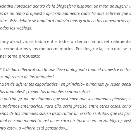
niciativa novedosa dentro de la blogosfera hispana. Se trata de sugerir 
vés de un tema propuesto aproximadamente cada 10 días sobre el que s
ellas. Este debate se ampliará todavía más gracias a los comentarios q
 todos los weblogs.
s muy atractiva: se habla entre todos un tema común, retroaliment
os comentarios y los metacomentarios. Por desgracia, creo que se
mer tema propuesto
:
º C de bachillerato) con la que llevo dialogando todo el trimestre en t
os diferencia de los animales?
nción de diferentes capacidades «en principio» humanas: ¿Pueden pens
los animales? ¿Tienen los animales sentimientos?
un nutrido grupo de alumnos que sostienen que sus animales piensan, s
 podemos entenderlos. Para ello, sería preciso, entre otras cosas, cono
eños de los animales suelen desarrollar un «sexto sentido», que les fac
imal en cada momento: así no es raro oir (incluso en un zoológico): «está
nto está», o «ahora está pensando»…