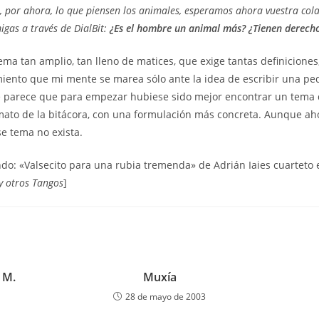
, por ahora, lo que piensen los animales, esperamos ahora vuestra cola
igas a través de DialBit:
¿Es el hombre un animal más? ¿Tienen derecho
ma tan amplio, tan lleno de matices, que exige tantas definiciones
miento que mi mente se marea sólo ante la idea de escribir una p
Me parece que para empezar hubiese sido mejor encontrar un tema
mato de la bitácora, con una formulación más concreta. Aunque ah
se tema no exista.
do: «Valsecito para una rubia tremenda» de Adrián Iaies cuarteto e
y otros Tangos
]
 M.
Muxía
28 de mayo de 2003