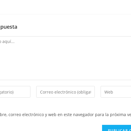
spuesta
Introduce
Introduce
tu
la
dirección
URL
de
de
re, correo electrónico y web en este navegador para la próxima v
correo
tu
electrónico
web