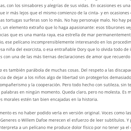
as, con los sinsabores y alegrías de sus vidas. En ocasiones es una
que ir más lejos que el mismo comienzo de la cinta- y en ocasione
as tortugas surferas son lo más. No hay personaje malo. No hay p
, un elemento extraño que lo haga apasionante: esos tiburones ve
encias que es una manta raya, esa estrella de mar permanentement
rio, ese pelícano incomprensiblemente interesando en los procedi
esa niña del exorcista, o esa entrañable Dory que lo olvida todo de
s con una de las más tiernas declaraciones de amor que recuerdo 
o
es también parábola de muchas cosas. Del respeto a las discapac
cia de dejar a los niños algo de libertad sin protegerlos demasiado
ompañerismo y la cooperación. Pero todo hecho con sutileza, sin t
n palabras en ningún momento. Queda claro, pero no molesta. Es m
es morales estén tan bien encajadas en la historia.
mento es no haber podido verla en versión original. Voces como las
eGeneres o Willem Dafoe merecen el esfuerzo de leer subtítulos. Y
nterpreta a un pelícano me produce dolor físico por no tener ya el