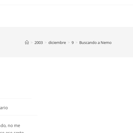
>
2003
>
diciembre
>
9
>
Buscando a Nemo
ario
ndo, no me
e ese corto,