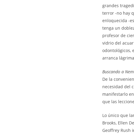
grandes tragedi
terror -no hay 
enloquecida -es
tenga un doblez
profesor de ci
vidrio del acua
odontológicos, 
arranca lágrima
Buscando a Nem
De la convenien
necesidad del c
manifestarlo e
que las leccion
Lo único que la
Brooks, Ellen D
Geoffrey Rush i