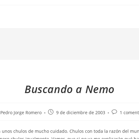
Buscando a Nemo
or
Publicación
Comentarios
Pedro Jorge Romero
9 de diciembre de 2003
1 coment
de
de
la
la
 unos chulos de mucho cuidado. Chulos con toda la razón del mu
rada:
entrada:
entrada:
pero chulos igualmente. Vamos, que si no ya me explicarán qué hac