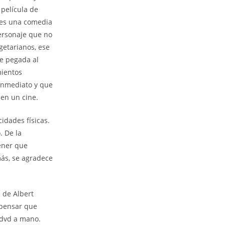
 película de
s es una comedia
ersonaje que no
getarianos, ese
e pegada al
mientos
 inmediato y que
en un cine.
idades físicas.
. De la
ener que
ás, se agradece
 de Albert
 pensar que
 dvd a mano.