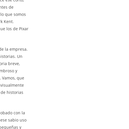
ntes de
y lo que somos
k Kent.
ue los de Pixar
 de la empresa.
istorias. Un
oria breve,
ombroso y
s. Vamos, que
 visualmente
de historias
bobado con la
 ese sabio uso
 pequeñas y