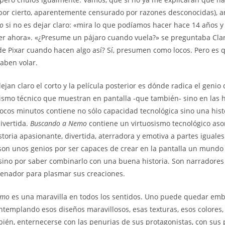
por cierto, aparentemente censurado por razones desconocidas), a
o
si no es dejar claro: «mira lo que podíamos hacer hace 14 años 
er ahora». «¿Presume un pájaro cuando vuela?» se preguntaba Clar
e Pixar cuando hacen algo así? Sí, presumen como locos. Pero es q
aben volar.
ejan claro el corto y la película posterior es dónde radica el genio
sismo técnico que muestran en pantalla -que también- sino en las h
ocos minutos contiene no sólo capacidad tecnológica sino una hist
ivertida.
Buscando a Nemo
contiene un virtuosismo tecnológico as
toria apasionante, divertida, aterradora y emotiva a partes iguale
 son unos genios por ser capaces de crear en la pantalla un mundo
 sino por saber combinarlo con una buena historia. Son narradores 
denador para plasmar sus creaciones.
emo
es una maravilla en todos los sentidos. Uno puede quedar em
ntemplando esos diseños maravillosos, esas texturas, esos colores,
mbién, enternecerse con las penurias de sus protagonistas, con sus