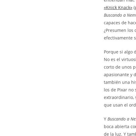
«Knick Knack»
(
Buscando a Nem
capaces de hac
¿Presumen los d
efectivamente s
Porque si algo d
No es el virtuo
corto de unos p
apasionante y d
también una his
los de Pixar no
extraordinario,
que usan el or
Y
Buscando a N
boca abierta co
de la luz. Y ta