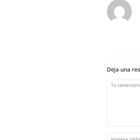
Deja una re
Comentario
Introduce