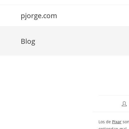
Saltar
al
pjorge.com
contenido
Blog
Aut
de
la
Los de
Pixar
son
ent
entiendan mal, 