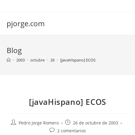
Saltar
al
contenido
pjorge.com
Blog
>
2003
>
octubre
>
26
>
[javaHispano] ECOS
[javaHispano] ECOS
Autor
Publicación
Pedro Jorge Romero
26 de octubre de 2003
de
de
Comentarios
2 comentarios