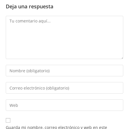
Deja una respuesta
Comentario
Introduce
tu
nombre
Introduce
o
tu
nombre
dirección
Introduce
de
de
la
usuario
correo
URL
para
electrónico
de
comentar
Guarda mi nombre, correo electrónico y web en este
para