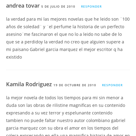
andrea tovar
5 DE JULIO DE 2010
RESPONDER
la verdad para mi las mejores novelas que he leido son ¨100
años de soledad¨ y ¨el perfume la historia de un perfecto
asesino¨me fascinaron el que no lo a leido no sabe de lo
que se a perdidoy la verdad no creo que alguien supere a
mi paisano Gabriel garcia marquez el mejor escritor q ha
existido
Kamila Rodriguez
19 DE OCTUBRE DE 2010
RESPONDER
la mejor novela de todos los tiempos para mi sin menor a
duda son las obras de rilistine magnificas en su contenido
expresando a su vez terror y espelunante contenido
tambien no puede faltar nuestro autor colombiano gabriel
garcia marquez con su obra el amor en los tiempos del
colera expresando en ella una magnifica historia de amor en