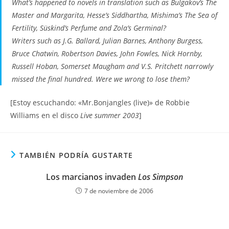
What’s happened to novels in translation such as Bulgakov’s The
Master and Margarita, Hesse’s Siddhartha, Mishima’s The Sea of
Fertility, Süskind’s Perfume and Zola’s Germinal?
Writers such as J.G. Ballard, Julian Barnes, Anthony Burgess,
Bruce Chatwin, Robertson Davies, John Fowles, Nick Hornby,
Russell Hoban, Somerset Maugham and V.S. Pritchett narrowly
missed the final hundred. Were we wrong to lose them?
[Estoy escuchando: «Mr.Bonjangles (live)» de Robbie
Williams en el disco
Live summer 2003
]
TAMBIÉN PODRÍA GUSTARTE
Los marcianos invaden
Los Simpson
7 de noviembre de 2006