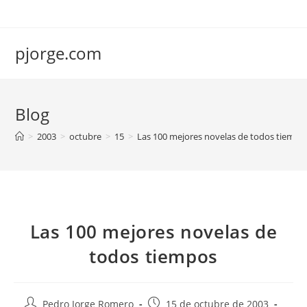
Saltar
al
contenido
pjorge.com
Blog
>
2003
>
octubre
>
15
>
Las 100 mejores novelas de todos tiempo
Las 100 mejores novelas de
todos tiempos
Autor
Publicación
Pedro Jorge Romero
15 de octubre de 2003