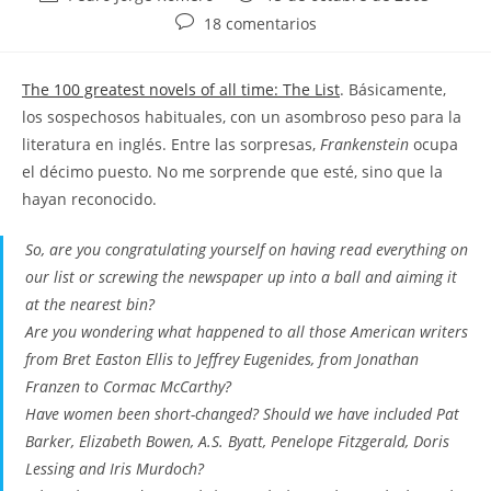
de
de
Comentarios
18 comentarios
la
la
de
entrada:
entrada:
la
The 100 greatest novels of all time: The List
. Básicamente,
entrada:
los sospechosos habituales, con un asombroso peso para la
literatura en inglés. Entre las sorpresas,
Frankenstein
ocupa
el décimo puesto. No me sorprende que esté, sino que la
hayan reconocido.
So, are you congratulating yourself on having read everything on
our list or screwing the newspaper up into a ball and aiming it
at the nearest bin?
Are you wondering what happened to all those American writers
from Bret Easton Ellis to Jeffrey Eugenides, from Jonathan
Franzen to Cormac McCarthy?
Have women been short-changed? Should we have included Pat
Barker, Elizabeth Bowen, A.S. Byatt, Penelope Fitzgerald, Doris
Lessing and Iris Murdoch?